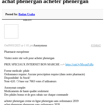
achat phenergan acheter phenergan
Posted In:
Badan Usaha
Inactive
On09/03/2025 at 1:01 pm
Anonymous
#104641
Pharmacie européenne
Visitez notre site web pour acheter phenergan
PRIX SPECIAUX INTERNET BON MARCHE —>
https://cutt.ly/MwaxFzRe
Forme medicale: pilule
Ordonnance requise: Aucune prescription requise (dans notre pharmacie)
Disponibilité: In Stock!
Note 4,61 / 5 base sur 7663 votes d’utilisateurs
Anonymat complet
Medicaments de haute qualite seulement
Des pilules bonus et de gros rabais sur chaque commande
acheter phenergan creme en ligne phenergan sans ordonnance 2019
achat phenergan phenergan sans ordonnance 2020