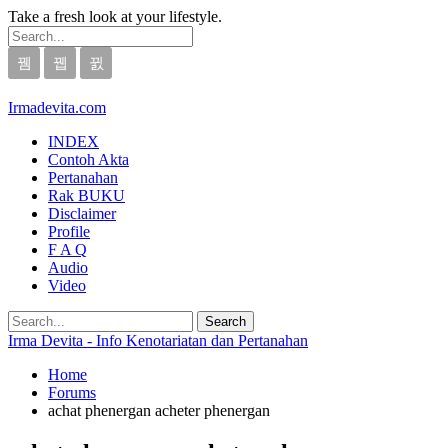
Take a fresh look at your lifestyle.
Irmadevita.com
INDEX
Contoh Akta
Pertanahan
Rak BUKU
Disclaimer
Profile
F A Q
Audio
Video
Irma Devita - Info Kenotariatan dan Pertanahan
Home
Forums
achat phenergan acheter phenergan