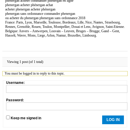
phenergan acheter commander phenergan en ligne
phenergan acheter phénergan achat
acheter phenergan acheter phénergan
phenergan sans ordonnance commander phenergan
ou acheter du phenergan phenergan sans ordonnance 2018
France: Paris, Lyon, Marseille, Toulouse, Bordeaux, Lille, Nice, Nantes, Strasbourg,
Rennes, Grenoble, Rouen, Toulon, Montpellier, Douai et Lens, Avignon, Saint-Etienne.
Belgique: Anvers – Antwerpen, Louvain – Leuven, Bruges – Brugge, Gand – Gent,
Hasselt, Wavre, Mons, Liege, Arlon, Namur, Bruxelles, Limbourg.
Viewing 1 post (of 1 total)
You must be logged in to reply to this topic.
Username:
Password:
Keep me signed in
LOG IN