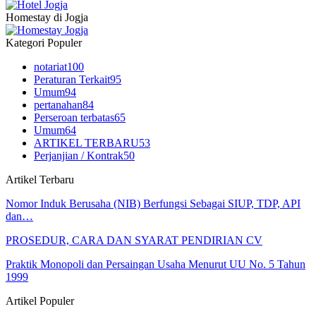
Homestay di Jogja
Kategori Populer
notariat
100
Peraturan Terkait
95
Umum
94
pertanahan
84
Perseroan terbatas
65
Umum
64
ARTIKEL TERBARU
53
Perjanjian / Kontrak
50
Artikel Terbaru
Nomor Induk Berusaha (NIB) Berfungsi Sebagai SIUP, TDP, API
dan…
PROSEDUR, CARA DAN SYARAT PENDIRIAN CV
Praktik Monopoli dan Persaingan Usaha Menurut UU No. 5 Tahun
1999
Artikel Populer