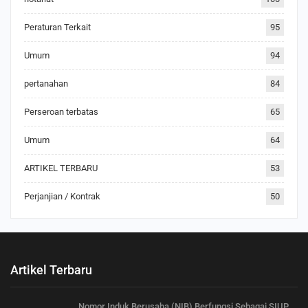
Peraturan Terkait
95
Umum
94
pertanahan
84
Perseroan terbatas
65
Umum
64
ARTIKEL TERBARU
53
Perjanjian / Kontrak
50
Artikel Terbaru
Nomor Induk Berusaha (NIB) Berfungsi Sebagai SIUP,