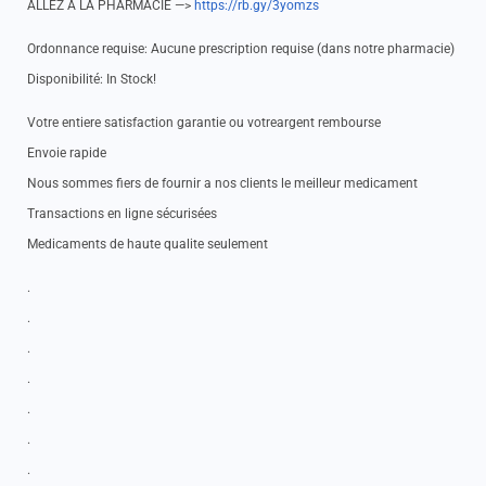
ALLEZ A LA PHARMACIE —>
https://rb.gy/3yomzs
Ordonnance requise: Aucune prescription requise (dans notre pharmacie)
Disponibilité: In Stock!
Votre entiere satisfaction garantie ou votreargent rembourse
Envoie rapide
Nous sommes fiers de fournir a nos clients le meilleur medicament
Transactions en ligne sécurisées
Medicaments de haute qualite seulement
.
.
.
.
.
.
.