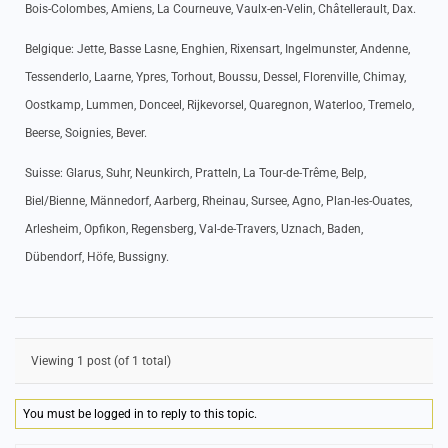
Bois-Colombes, Amiens, La Courneuve, Vaulx-en-Velin, Châtellerault, Dax.
Belgique: Jette, Basse Lasne, Enghien, Rixensart, Ingelmunster, Andenne,
Tessenderlo, Laarne, Ypres, Torhout, Boussu, Dessel, Florenville, Chimay,
Oostkamp, Lummen, Donceel, Rijkevorsel, Quaregnon, Waterloo, Tremelo,
Beerse, Soignies, Bever.
Suisse: Glarus, Suhr, Neunkirch, Pratteln, La Tour-de-Trême, Belp,
Biel/Bienne, Männedorf, Aarberg, Rheinau, Sursee, Agno, Plan-les-Ouates,
Arlesheim, Opfikon, Regensberg, Val-de-Travers, Uznach, Baden,
Dübendorf, Höfe, Bussigny.
Viewing 1 post (of 1 total)
You must be logged in to reply to this topic.