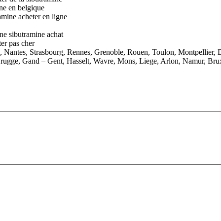
ine en belgique
amine acheter en ligne
gne sibutramine achat
er pas cher
e, Nantes, Strasbourg, Rennes, Grenoble, Rouen, Toulon, Montpellier, 
rugge, Gand – Gent, Hasselt, Wavre, Mons, Liege, Arlon, Namur, Brux