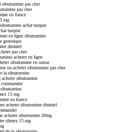
t sibutramine pas cher
butramine pas cher
amine en france
15 mg
sibutramine achat turquie
chat turquie
omel en ligne sibutramine
ne generique
ine dinintel
cheter pas cher
ramine acheter en ligne
heter sibutramine en suisse
ine ou acheter sibutramine pas cher
e la sibutramine
u acheter sibutramine
ne commander
 sibutramine
limex 15 mg
amine en france
er acheter sibutramine dinintel
commander
ine acheter sibutramine 20mg
eter slimex 15 mg
0mg
ter de la sibutramine