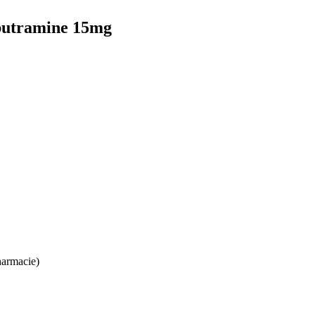
ibutramine 15mg
harmacie)