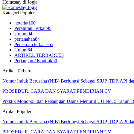
Homestay di Jogja
Kategori Populer
notariat
100
Peraturan Terkait
95
Umum
94
pertanahan
84
Perseroan terbatas
65
Umum
64
ARTIKEL TERBARU
53
Perjanjian / Kontrak
50
Artikel Terbaru
Nomor Induk Berusaha (NIB) Berfungsi Sebagai SIUP, TDP, API d
PROSEDUR, CARA DAN SYARAT PENDIRIAN CV
Praktik Monopoli dan Persaingan Usaha Menurut UU No. 5 Tahun 1
Artikel Populer
Nomor Induk Berusaha (NIB) Berfungsi Sebagai SIUP, TDP, API d
PROSEDUR, CARA DAN SYARAT PENDIRIAN CV