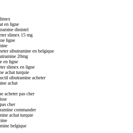
slimex
at en ligne
tramine dinintel
heter slimex 15 mg
ine ligne
mine
heter sibutramine en belgique
ibutramine 20mg
e en ligne
ter slimex en ligne
ne achat turquie
uctil sibutramine acheter
mine achat
ne acheter pas cher
isse
pas cher
butramine commander
mine achat turquie
mine
amine belgique