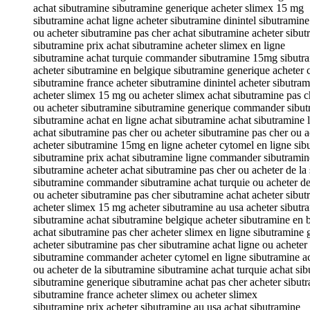
achat sibutramine sibutramine generique acheter slimex 15 mg
sibutramine achat ligne acheter sibutramine dinintel sibutramin
ou acheter sibutramine pas cher achat sibutramine acheter sibu
sibutramine prix achat sibutramine acheter slimex en ligne
sibutramine achat turquie commander sibutramine 15mg sibutr
acheter sibutramine en belgique sibutramine generique acheter 
sibutramine france acheter sibutramine dinintel acheter sibutram
acheter slimex 15 mg ou acheter slimex achat sibutramine pas c
ou acheter sibutramine sibutramine generique commander sibu
sibutramine achat en ligne achat sibutramine achat sibutramine 
achat sibutramine pas cher ou acheter sibutramine pas cher ou a
acheter sibutramine 15mg en ligne acheter cytomel en ligne sib
sibutramine prix achat sibutramine ligne commander sibutrami
sibutramine acheter achat sibutramine pas cher ou acheter de la
sibutramine commander sibutramine achat turquie ou acheter de
ou acheter sibutramine pas cher sibutramine achat acheter sibu
acheter slimex 15 mg acheter sibutramine au usa acheter sibutr
sibutramine achat sibutramine belgique acheter sibutramine en 
achat sibutramine pas cher acheter slimex en ligne sibutramine 
acheter sibutramine pas cher sibutramine achat ligne ou acheter
sibutramine commander acheter cytomel en ligne sibutramine a
ou acheter de la sibutramine sibutramine achat turquie achat si
sibutramine generique sibutramine achat pas cher acheter sibu
sibutramine france acheter slimex ou acheter slimex
sibutramine prix acheter sibutramine au usa achat sibutramine