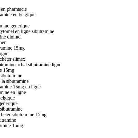
e en pharmacie
tramine en belgique
amine generique
cytomel en ligne sibutramine
ine dinintel
her
tramine 15mg
ligne
cheter slimex
utramine achat sibutramine ligne
ne 15mg
 sibutramine
 la sibutramine
tramine 15mg en ligne
amine en ligne
belgique
generique
 sibutramine
cheter sibutramine 15mg
butramine
tramine 15mg