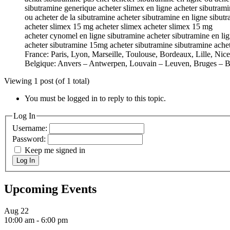
sibutramine generique acheter slimex en ligne acheter sibutram
ou acheter de la sibutramine acheter sibutramine en ligne sibutr
acheter slimex 15 mg acheter slimex acheter slimex 15 mg
acheter cynomel en ligne sibutramine acheter sibutramine en li
acheter sibutramine 15mg acheter sibutramine sibutramine achet
France: Paris, Lyon, Marseille, Toulouse, Bordeaux, Lille, Nic
Belgique: Anvers – Antwerpen, Louvain – Leuven, Bruges – B
Viewing 1 post (of 1 total)
You must be logged in to reply to this topic.
Log In
Username:
Password:
Keep me signed in
Log In
Upcoming Events
Aug
22
10:00 am
-
6:00 pm