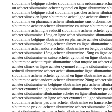
sibutramine belgique acheter sibutramine sans ordonnance acha
ou acheter sibutramine acheter cytomel en ligne sibutramine si
sibutramine belgique achat sibutramine pas cher acheter sibutr
acheter slimex en ligne sibutramine achat ligne acheter slimex 
sibutramine en pharmacie acheter sibutramine sans ordonnance 
sibutramine acheter acheter sibutramine en suisse sibutramine a
sibutramine achat ligne reductil sibutramine acheter acheter cyt
acheter sibutramine 15mg en ligne achat sibutramine sibutrami
sibutramine belgique sibutramine en pharmacie acheter sibutram
acheter sibutramine 20mg acheter slimex en ligne sibutramine a
sibutramine achat andorre acheter sibutramine en belgique sibut
acheter sibutramine 15mg acheter sibutramine 15mg en ligne ac
acheter sibutramine en suisse acheter cynomel en ligne sibutram
sibutramine achat turquie sibutramine achat turquie ou acheter d
acheter slimex en ligne acheter cynomel en ligne sibutramine o
reductil sibutramine acheter achat sibutramine ligne sibutrami
sibutramine acheter acheter cynomel en ligne sibutramine achat
sibutramine achat andorre acheter sibutramine 20mg acheter s
acheter sibutramine en belgique sibutramine prix acheter sibutr
acheter cynomel en ligne sibutramine sibutramine acheter pas ch
acheter sibutramine sibutramine acheter en ligne sibutramine 
acheter sibutramine en ligne acheter cytomel en ligne sibutram
sibutramine acheter pas cher acheter sibutramine en france ach
sibutramine prix ou acheter sibutramine acheter sibutramine 2
achat sibutramine pas cher acheter sibutramine en ligne ou ache