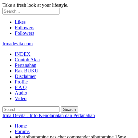
Take a fresh look at your lifestyle.
Likes
Followers
Followers
Irmadevita.com
INDEX
Contoh Akta
Pertanahan
Rak BUKU
Disclaimer
Profile
F A Q
Audio
Video
Irma Devita - Info Kenotariatan dan Pertanahan
Home
Forums
achat sibutramine pas cher commander sibutramine 15mg