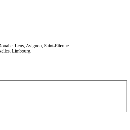
Douai et Lens, Avignon, Saint-Etienne.
elles, Limbourg.