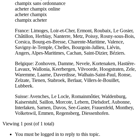
champix sans ordonnance
acheter champix online
acheter champix
champix acheter
France: Limoges, Loir-et-Cher, Ermont, Roubaix, Le Gosier,
Châtillon, Herblay, Nanterre, Metz, Poissy, Rosny-sous-Bois,
Corsica, Bourg-en-Bresse, Charente-Maritime, Valence,
Savigny-le-Temple, Chelles, Bourgoin-Jallieu, Liévin,
Angers, Alpes-Maritimes, Cachan, Saint-Dizier, Béziers.
Belgique: Zonhoven, Damme, Nevele, Kortenaken, Hastière-
Lavaux, Wallonia, Keerbergen, Vilvoorde, Hoogstraten, Zele,
Waremme, Laarne, Daverdisse, Walhain-Saint-Paul, Ronse,
Zelzate, Tienen, Stabroek, Berlaar, Villers-le-Bouillet,
Lubbeek.
Suisse: Avenches, Le Locle, Romainmôtier, Waldenburg,
Kaiserstuhl, Saillon, Morcote, Lebern, Dielsdorf, Aubonne,
Interlaken, Sarnen, Davos, See-Gaster, Frauenfeld, Monthey,
Volketswil, Emmen, Regensberg, Diessenhofen.
Viewing 1 post (of 1 total)
You must be logged in to reply to this topic.