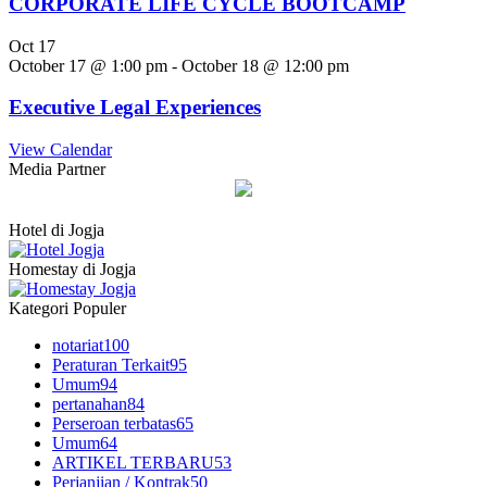
CORPORATE LIFE CYCLE BOOTCAMP
Oct
17
October 17 @ 1:00 pm
-
October 18 @ 12:00 pm
Executive Legal Experiences
View Calendar
Media Partner
Hotel di Jogja
Homestay di Jogja
Kategori Populer
notariat
100
Peraturan Terkait
95
Umum
94
pertanahan
84
Perseroan terbatas
65
Umum
64
ARTIKEL TERBARU
53
Perjanjian / Kontrak
50