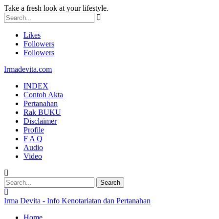
Take a fresh look at your lifestyle.
Likes
Followers
Followers
Irmadevita.com
INDEX
Contoh Akta
Pertanahan
Rak BUKU
Disclaimer
Profile
F A Q
Audio
Video
Irma Devita - Info Kenotariatan dan Pertanahan
Home