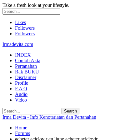
Take a fresh look at your lifestyle.
Likes
Followers
Followers
Irmadevita.com
INDEX
Contoh Akta
Pertanahan
Rak BUKU
Disclaimer
Profile
F A Q
Audio
Video
Irma Devita - Info Kenotariatan dan Pertanahan
Home
Forums
acheter aciclovir en ligne acheter aciclovir