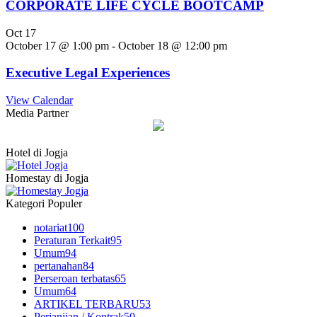
CORPORATE LIFE CYCLE BOOTCAMP
Oct
17
October 17 @ 1:00 pm
-
October 18 @ 12:00 pm
Executive Legal Experiences
View Calendar
Media Partner
Hotel di Jogja
Homestay di Jogja
Kategori Populer
notariat
100
Peraturan Terkait
95
Umum
94
pertanahan
84
Perseroan terbatas
65
Umum
64
ARTIKEL TERBARU
53
Perjanjian / Kontrak
50