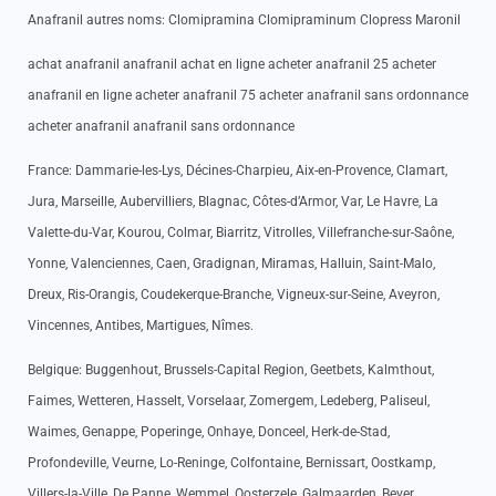
Anafranil autres noms: Clomipramina Clomipraminum Clopress Maronil
achat anafranil anafranil achat en ligne acheter anafranil 25 acheter
anafranil en ligne acheter anafranil 75 acheter anafranil sans ordonnance
acheter anafranil anafranil sans ordonnance
France: Dammarie-les-Lys, Décines-Charpieu, Aix-en-Provence, Clamart,
Jura, Marseille, Aubervilliers, Blagnac, Côtes-d’Armor, Var, Le Havre, La
Valette-du-Var, Kourou, Colmar, Biarritz, Vitrolles, Villefranche-sur-Saône,
Yonne, Valenciennes, Caen, Gradignan, Miramas, Halluin, Saint-Malo,
Dreux, Ris-Orangis, Coudekerque-Branche, Vigneux-sur-Seine, Aveyron,
Vincennes, Antibes, Martigues, Nîmes.
Belgique: Buggenhout, Brussels-Capital Region, Geetbets, Kalmthout,
Faimes, Wetteren, Hasselt, Vorselaar, Zomergem, Ledeberg, Paliseul,
Waimes, Genappe, Poperinge, Onhaye, Donceel, Herk-de-Stad,
Profondeville, Veurne, Lo-Reninge, Colfontaine, Bernissart, Oostkamp,
Villers-la-Ville, De Panne, Wemmel, Oosterzele, Galmaarden, Bever,