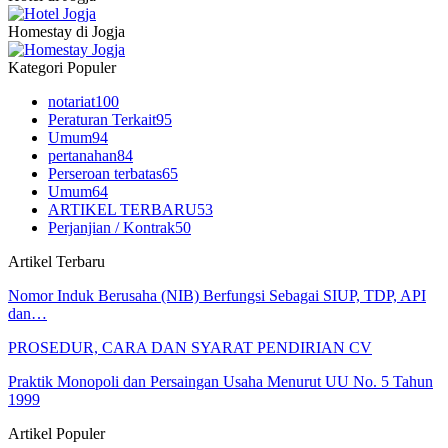
Homestay di Jogja
Kategori Populer
notariat
100
Peraturan Terkait
95
Umum
94
pertanahan
84
Perseroan terbatas
65
Umum
64
ARTIKEL TERBARU
53
Perjanjian / Kontrak
50
Artikel Terbaru
Nomor Induk Berusaha (NIB) Berfungsi Sebagai SIUP, TDP, API
dan…
PROSEDUR, CARA DAN SYARAT PENDIRIAN CV
Praktik Monopoli dan Persaingan Usaha Menurut UU No. 5 Tahun
1999
Artikel Populer