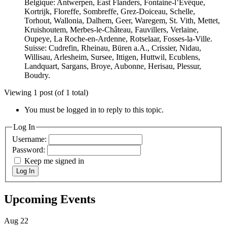
Belgique: Antwerpen, East Flanders, Fontaine-l’Évêque,
Kortrijk, Floreffe, Sombreffe, Grez-Doiceau, Schelle,
Torhout, Wallonia, Dalhem, Geer, Waregem, St. Vith, Mettet,
Kruishoutem, Merbes-le-Château, Fauvillers, Verlaine,
Oupeye, La Roche-en-Ardenne, Rotselaar, Fosses-la-Ville.
Suisse: Cudrefin, Rheinau, Büren a.A., Crissier, Nidau,
Willisau, Arlesheim, Sursee, Ittigen, Huttwil, Ecublens,
Landquart, Sargans, Broye, Aubonne, Herisau, Plessur,
Boudry.
Viewing 1 post (of 1 total)
You must be logged in to reply to this topic.
Log In
Username:
Password:
Keep me signed in
Log In
Upcoming Events
Aug
22