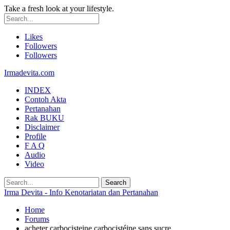
Take a fresh look at your lifestyle.
Likes
Followers
Followers
Irmadevita.com
INDEX
Contoh Akta
Pertanahan
Rak BUKU
Disclaimer
Profile
F A Q
Audio
Video
Irma Devita - Info Kenotariatan dan Pertanahan
Home
Forums
acheter carbocisteine carbocistéine sans sucre