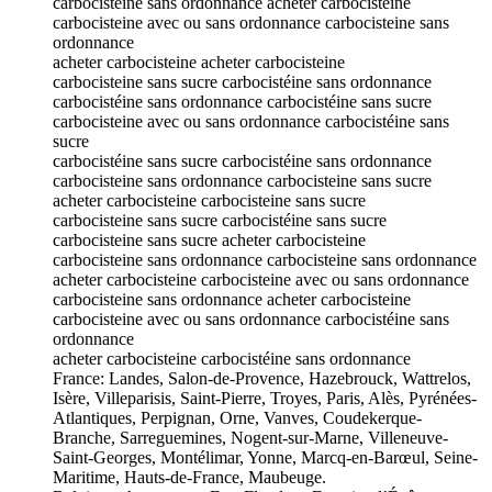
carbocistéine sans ordonnance acheter carbocisteine
carbocisteine avec ou sans ordonnance carbocisteine sans
ordonnance
acheter carbocisteine acheter carbocisteine
carbocisteine sans sucre carbocistéine sans ordonnance
carbocistéine sans ordonnance carbocistéine sans sucre
carbocisteine avec ou sans ordonnance carbocistéine sans
sucre
carbocistéine sans sucre carbocistéine sans ordonnance
carbocisteine sans ordonnance carbocisteine sans sucre
acheter carbocisteine carbocisteine sans sucre
carbocisteine sans sucre carbocistéine sans sucre
carbocisteine sans sucre acheter carbocisteine
carbocisteine sans ordonnance carbocisteine sans ordonnance
acheter carbocisteine carbocisteine avec ou sans ordonnance
carbocisteine sans ordonnance acheter carbocisteine
carbocisteine avec ou sans ordonnance carbocistéine sans
ordonnance
acheter carbocisteine carbocistéine sans ordonnance
France: Landes, Salon-de-Provence, Hazebrouck, Wattrelos,
Isère, Villeparisis, Saint-Pierre, Troyes, Paris, Alès, Pyrénées-
Atlantiques, Perpignan, Orne, Vanves, Coudekerque-
Branche, Sarreguemines, Nogent-sur-Marne, Villeneuve-
Saint-Georges, Montélimar, Yonne, Marcq-en-Barœul, Seine-
Maritime, Hauts-de-France, Maubeuge.