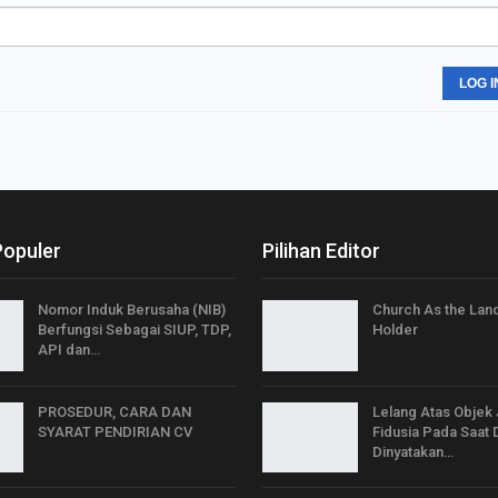
LOG I
Populer
Pilihan Editor
Nomor Induk Berusaha (NIB)
Church As the Land
Berfungsi Sebagai SIUP, TDP,
Holder
API dan…
PROSEDUR, CARA DAN
Lelang Atas Objek
SYARAT PENDIRIAN CV
Fidusia Pada Saat 
Dinyatakan…