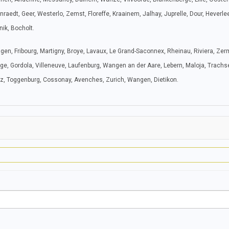
aedt, Geer, Westerlo, Zemst, Floreffe, Kraainem, Jalhay, Juprelle, Dour, Heverle
nik, Bocholt.
gen, Fribourg, Martigny, Broye, Lavaux, Le Grand-Saconnex, Rheinau, Riviera, Zer
uge, Gordola, Villeneuve, Laufenburg, Wangen an der Aare, Lebern, Maloja, Trachs
piez, Toggenburg, Cossonay, Avenches, Zurich, Wangen, Dietikon.