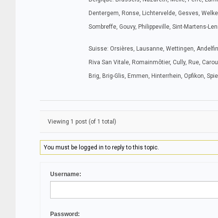
Dentergem, Ronse, Lichtervelde, Gesves, Welkenr
Sombreffe, Gouvy, Philippeville, Sint-Martens-Len
Suisse: Orsières, Lausanne, Wettingen, Andelfin
Riva San Vitale, Romainmôtier, Cully, Rue, Caro
Brig, Brig-Glis, Emmen, Hinterrhein, Opfikon, S
Viewing 1 post (of 1 total)
You must be logged in to reply to this topic.
Username:
Password: