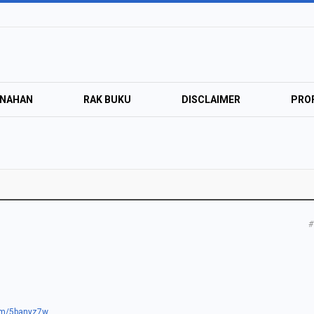
ANAHAN
RAK BUKU
DISCLAIMER
PROF
#
com/5banyz7w