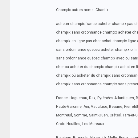
Champix autres noms: Chantix
acheter champix france acheter champix pas 
champix sans ordonnance champix acheter cha
champix en ligne pas cher achat champix ligne
sans ordonnance quebec acheter champix onli
sans ordonnance québec champix avec ou sans
cher ou acheter du champix champix achat en 
champix où acheter du champix sans ordonna
champix sans ordonnance champix sans prescr
France: Haguenau, Dax, Pyrénées-Atlantiques, 
Haute-Garonne, Ain, Vaucluse, Beaune, Pierrefit
Montreuil, Somme, Saint-Ouen, Créteil, Tarn-et
Croix, Houilles, Les Mureaux.
Belgique: Brussels, Nazareth, Melle, Perre, Lu