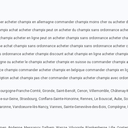
cher acheter champix en allemagne commander champix moins cher ou acheter 
mpix achat acheter champix peut on acheter du champix sans ordonnance ache
 champix acheter en ligne peut on acheter champix sans ordonnance acheter ch
ne achat champix sans ordonnance acheter champix sans ordonnance acheter 
 ordonnance acheter champix discount achat champix en ligne acheter champi
ligne ou acheter le champix acheter champix en suisse ou commander champix 
nce champix commander acheter champix en belgique commander champix en li
iption achat champix pas cher commander champix acheter champix avec ordo
Bourgogne-Franche-Comté, Gironde, Saint-Benoît, Cenon, Villemomble, Châtenay-M
te-sur-Seine, Strasbourg, Conflans-Sainte-Honorine, Rennes, Le Bouscat, Aube, S
-Garonne, Vandoeuvre-lès-Nancy, Vannes, Sainte-Geneviève-des-Bois, Compiègne, H
mmen, Andenne, Messancy, Dalhem, Wanze, Vilvoorde, Blankenberge, Lille, Ooste