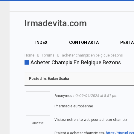
Irmadevita.com
INDEX
CONTOH AKTA
PERT
Home
Forums
acheter champix en belgique bezons
AUDIO
VIDEO
Acheter Champix En Belgique Bezons
Posted In:
Badan Usaha
Anonymous
On09/04/2025 at 8:51 pm
Pharmacie européenne
Visitez notre site web pour acheter champix
Inactive
Etaient a acheter champix ==>
https://tinyurl.