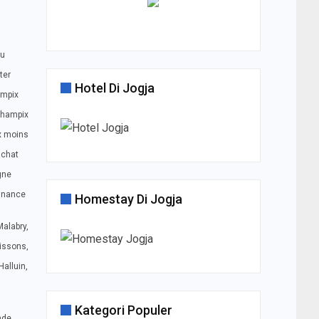
du
ter
Hotel Di Jogja
ampix
champix
x moins
achat
gne
nnance
Homestay Di Jogja
alabry,
oissons,
alluin,
Kategori Populer
nde,