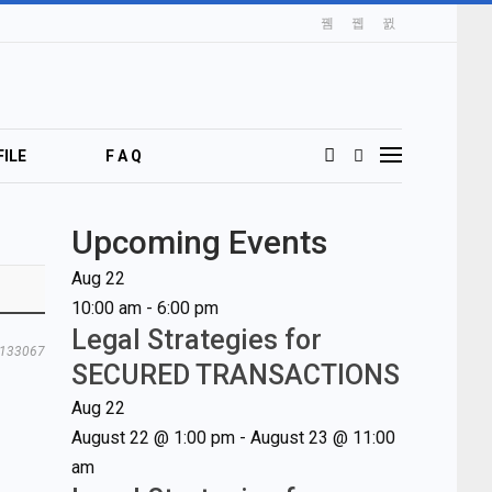
ILE
F A Q
Upcoming Events
Aug
22
10:00 am
-
6:00 pm
Legal Strategies for
133067
SECURED TRANSACTIONS
Aug
22
August 22 @ 1:00 pm
-
August 23 @ 11:00
am