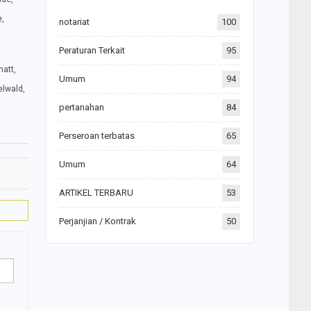
e,
notariat
100
Peraturan Terkait
95
matt,
Umum
94
elwald,
pertanahan
84
Perseroan terbatas
65
Umum
64
ARTIKEL TERBARU
53
Perjanjian / Kontrak
50