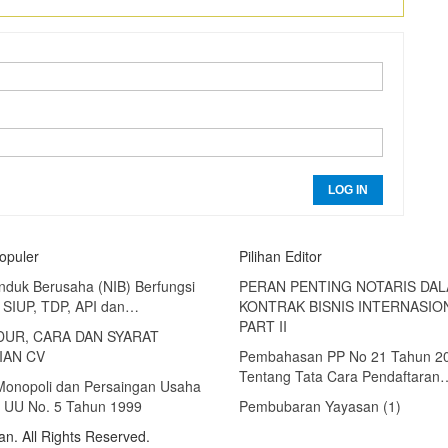
LOG IN
Populer
Pilihan Editor
nduk Berusaha (NIB) Berfungsi
PERAN PENTING NOTARIS DA
 SIUP, TDP, API dan…
KONTRAK BISNIS INTERNASIO
PART II
UR, CARA DAN SYARAT
IAN CV
Pembahasan PP No 21 Tahun 2
Tentang Tata Cara Pendaftaran
 Monopoli dan Persaingan Usaha
 UU No. 5 Tahun 1999
Pembubaran Yayasan (1)
an. All Rights Reserved.