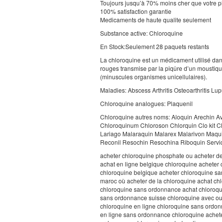
Toujours jusqu’à 70% moins cher que votre 
100% satisfaction garantie
Medicaments de haute qualite seulement
Substance active: Chloroquine
En Stock:Seulement 28 paquets restants
La chloroquine est un médicament utilisé dans
rouges transmise par la piqûre d’un moustiqu
(minuscules organismes unicellulaires).
Maladies: Abscess Arthritis Osteoarthritis L
Chloroquine analogues: Plaquenil
Chloroquine autres noms: Aloquin Arechin A
Chloroquinum Chloroson Chlorquin Clo kit C
Lariago Malaraquin Malarex Malarivon Maqu
Reconil Resochin Resochina Riboquin Serviq
acheter chloroquine phosphate ou acheter de
achat en ligne belgique chloroquine acheter
chloroquine belgique acheter chloroquine s
maroc où acheter de la chloroquine achat ch
chloroquine sans ordonnance achat chloroqu
sans ordonnance suisse chloroquine avec ou
chloroquine en ligne chloroquine sans ordon
en ligne sans ordonnance chloroquine achete