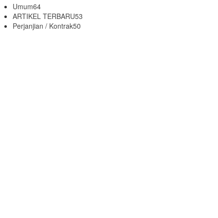
Umum
64
ARTIKEL TERBARU
53
Perjanjian / Kontrak
50