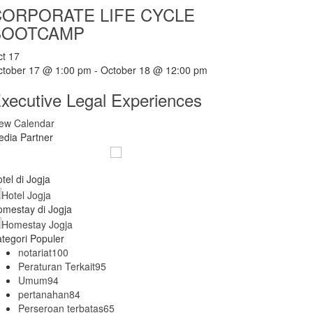
CORPORATE LIFE CYCLE
BOOTCAMP
ct
17
ctober 17 @ 1:00 pm
-
October 18 @ 12:00 pm
xecutive Legal Experiences
iew Calendar
dia Partner
tel di Jogja
mestay di Jogja
tegori Populer
notariat
100
Peraturan Terkait
95
Umum
94
pertanahan
84
Perseroan terbatas
65