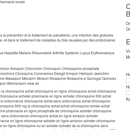
pharmacie locale
O
O
 la prévention et le traitement du paludisme, une infection des globules
E
e, et dans le traitement de maladies du foie causées par des protozoaires
V
upus Hepatitis Malaria Rheumatoid Arthritis Systemic Lupus Erythematosus
Me
vloclor Avloquin Chlorochin Chloroquin Chloroquine phosphate
lorochina Cloroquina Coronavirus Delagil Emquin Heliopar Jasochlor
Ho
ine Masaquin Melubrin Mirquin Nivaquine Nivaquine p Quinogal Quinolex
uin Weimerquin view all
Ho
 la chloroquine achat chloroquine en ligne chloroquine achat chloroquine
 chloroquine acheter pharmacie en ligne acheter chloroquine 500 achat
Ka
ans ordonnance chloroquine achat sans ordonnance achat chloroquine
loroquine 500 mg la chloroquine achat achat chloroquine armée achat
ine pharmacie en ligne phosphate de chloroquine acheter chloroquine
 sans ordonnance chloroquine achat en ligne amazon acheter
nance en ligne chloroquine acheter en ligne amazon acheter chloroquine
r en ligne chloroquine ou en acheter acheter de la chloroquine sans