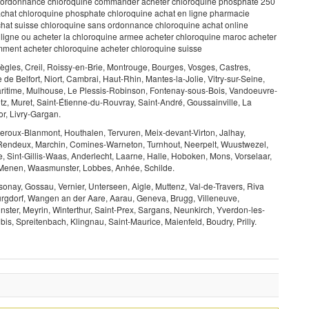
s ordonnance chloroquine commander acheter chloroquine phosphate 250
achat chloroquine phosphate chloroquine achat en ligne pharmacie
chat suisse chloroquine sans ordonnance chloroquine achat online
 ligne ou acheter la chloroquine armee acheter chloroquine maroc acheter
ment acheter chloroquine acheter chloroquine suisse
gles, Creil, Roissy-en-Brie, Montrouge, Bourges, Vosges, Castres,
de Belfort, Niort, Cambrai, Haut-Rhin, Mantes-la-Jolie, Vitry-sur-Seine,
aritime, Mulhouse, Le Plessis-Robinson, Fontenay-sous-Bois, Vandoeuvre-
z, Muret, Saint-Étienne-du-Rouvray, Saint-André, Goussainville, La
r, Livry-Gargan.
lleroux-Blanmont, Houthalen, Tervuren, Meix-devant-Virton, Jalhay,
, Rendeux, Marchin, Comines-Warneton, Turnhout, Neerpelt, Wuustwezel,
Sint-Gillis-Waas, Anderlecht, Laarne, Halle, Hoboken, Mons, Vorselaar,
, Menen, Waasmunster, Lobbes, Anhée, Schilde.
nay, Gossau, Vernier, Unterseen, Aigle, Muttenz, Val-de-Travers, Riva
Burgdorf, Wangen an der Aare, Aarau, Geneva, Brugg, Villeneuve,
nster, Meyrin, Winterthur, Saint-Prex, Sargans, Neunkirch, Yverdon-les-
bis, Spreitenbach, Klingnau, Saint-Maurice, Maienfeld, Boudry, Prilly.