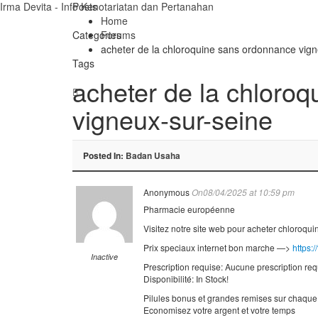
Irma Devita - Info Kenotariatan dan Pertanahan
Posts
Home
Categories
Forums
acheter de la chloroquine sans ordonnance vign
Tags
acheter de la chloro
vigneux-sur-seine
Posted In:
Badan Usaha
Anonymous
On08/04/2025 at 10:59 pm
Pharmacie européenne
Visitez notre site web pour acheter chloroqui
Prix speciaux internet bon marche —>
https:
Inactive
Prescription requise: Aucune prescription re
Disponibilité: In Stock!
Pilules bonus et grandes remises sur chaq
Economisez votre argent et votre temps