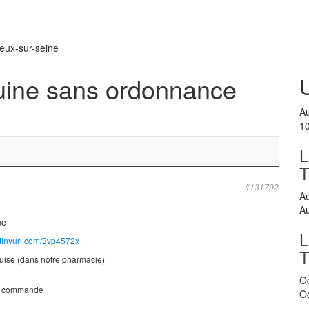
eux-sur-seine
quine sans ordonnance
A
1
L
#131792
A
A
ne
L
//tinyurl.com/3vp4572x
quise (dans notre pharmacie)
O
ue commande
O