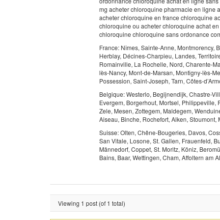
ordonnance chloroquine achat en ligne san
mg acheter chloroquine pharmacie en ligne 
acheter chloroquine en france chloroquine a
chloroquine ou acheter chloroquine achat en
chloroquine chloroquine sans ordonance com
France: Nîmes, Sainte-Anne, Montmorency, Bè
Herblay, Décines-Charpieu, Landes, Territoire 
Romainville, La Rochelle, Nord, Charente-M
lès-Nancy, Mont-de-Marsan, Montigny-lès-Met
Possession, Saint-Joseph, Tarn, Côtes-d’Armo
Belgique: Westerlo, Begijnendijk, Chastre-Vi
Evergem, Borgerhout, Mortsel, Philippeville
Zele, Mesen, Zottegem, Maldegem, Wenduine, 
Aiseau, Binche, Rochefort, Alken, Stoumont
Suisse: Olten, Chêne-Bougeries, Davos, Cosso
San Vitale, Losone, St. Gallen, Frauenfeld, 
Männedorf, Coppet, St. Moritz, Köniz, Beromü
Bains, Baar, Wettingen, Cham, Affoltern am Al
Viewing 1 post (of 1 total)