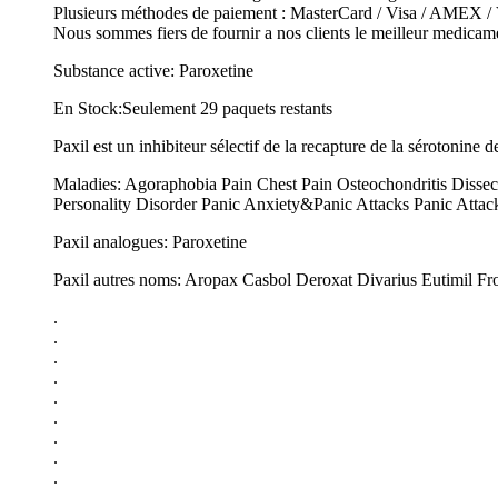
Plusieurs méthodes de paiement : MasterCard / Visa / AMEX / V
Nous sommes fiers de fournir a nos clients le meilleur medicam
Substance active: Paroxetine
En Stock:Seulement 29 paquets restants
Paxil est un inhibiteur sélectif de la recapture de la sérotonine 
Maladies: Agoraphobia Pain Chest Pain Osteochondritis Disse
Personality Disorder Panic Anxiety&Panic Attacks Panic Attack
Paxil analogues: Paroxetine
Paxil autres noms: Aropax Casbol Deroxat Divarius Eutimil Fr
.
.
.
.
.
.
.
.
.
.