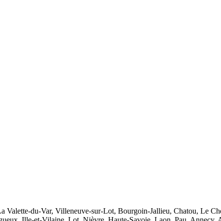
Valette-du-Var, Villeneuve-sur-Lot, Bourgoin-Jallieu, Chatou, Le Che
ueux, Ille-et-Vilaine, Lot, Nièvre, Haute-Savoie, Laon, Pau, Annecy,