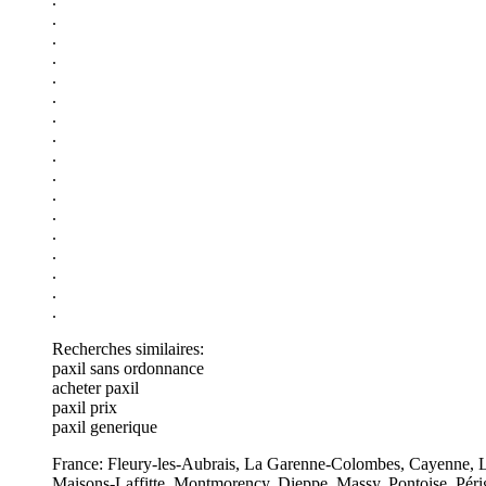
.
.
.
.
.
.
.
.
.
.
.
.
.
.
.
.
Recherches similaires:
paxil sans ordonnance
acheter paxil
paxil prix
paxil generique
France: Fleury-les-Aubrais, La Garenne-Colombes, Cayenne, La 
Maisons-Laffitte, Montmorency, Dieppe, Massy, Pontoise, Périg