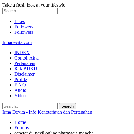
Take a fresh look at your lifestyle.
Likes
Followers
Followers
Irmadevita.com
INDEX
Contoh Akta
Pertanahan
Rak BUKU
Disclaimer
Profile
F A Q
Audio
Video
Irma Devita - Info Kenotariatan dan Pertanahan
Home
Forums
acheter du paxil online pharmacie manche