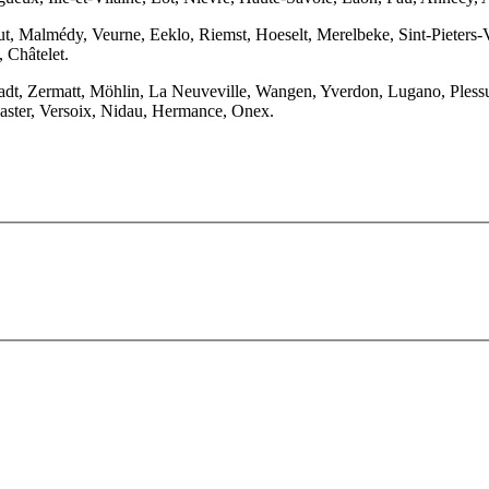
t, Malmédy, Veurne, Eeklo, Riemst, Hoeselt, Merelbeke, Sint-Pieters-V
 Châtelet.
stadt, Zermatt, Möhlin, La Neuveville, Wangen, Yverdon, Lugano, Pless
Gaster, Versoix, Nidau, Hermance, Onex.