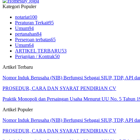
Kategori Populer
notariat
100
Peraturan Terkait
95
Umum
94
pertanahan
84
Perseroan terbatas
65
Umum
64
ARTIKEL TERBARU
53
Perjanjian / Kontrak
50
Artikel Terbaru
Nomor Induk Berusaha (NIB) Berfungsi Sebagai SIUP, TDP, API d
PROSEDUR, CARA DAN SYARAT PENDIRIAN CV
Praktik Monopoli dan Persaingan Usaha Menurut UU No. 5 Tahun 1
Artikel Populer
Nomor Induk Berusaha (NIB) Berfungsi Sebagai SIUP, TDP, API d
PROSEDUR, CARA DAN SYARAT PENDIRIAN CV