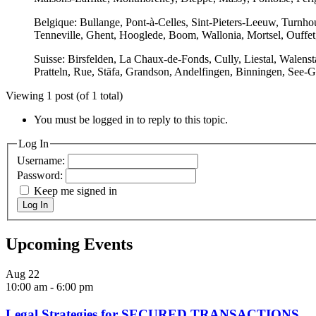
Belgique: Bullange, Pont-à-Celles, Sint-Pieters-Leeuw, Turnhou
Tenneville, Ghent, Hooglede, Boom, Wallonia, Mortsel, Ouffet,
Suisse: Birsfelden, La Chaux-de-Fonds, Cully, Liestal, Walen
Pratteln, Rue, Stäfa, Grandson, Andelfingen, Binningen, See-
Viewing 1 post (of 1 total)
You must be logged in to reply to this topic.
Log In
Username:
Password:
Keep me signed in
Log In
Upcoming Events
Aug
22
10:00 am
-
6:00 pm
Legal Strategies for SECURED TRANSACTIONS