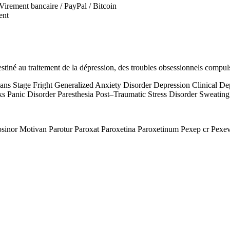
irement bancaire / PayPal / Bitcoin
ent
destiné au traitement de la dépression, des troubles obsessionnels compuls
cans Stage Fright Generalized Anxiety Disorder Depression Clinical 
s Panic Disorder Paresthesia Post–Traumatic Stress Disorder Sweating
osinor Motivan Parotur Paroxat Paroxetina Paroxetinum Pexep cr Pexev