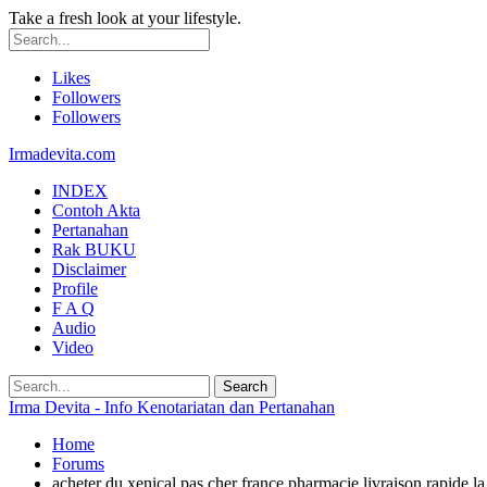
Take a fresh look at your lifestyle.
Likes
Followers
Followers
Irmadevita.com
INDEX
Contoh Akta
Pertanahan
Rak BUKU
Disclaimer
Profile
F A Q
Audio
Video
Irma Devita - Info Kenotariatan dan Pertanahan
Home
Forums
acheter du xenical pas cher france pharmacie livraison rapide la