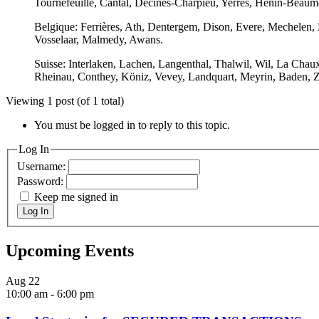
Tournefeuille, Cantal, Décines-Charpieu, Yerres, Hénin-Beaumo
Belgique: Ferrières, Ath, Dentergem, Dison, Evere, Mechelen,
Vosselaar, Malmedy, Awans.
Suisse: Interlaken, Lachen, Langenthal, Thalwil, Wil, La Cha
Rheinau, Conthey, Köniz, Vevey, Landquart, Meyrin, Baden, Z
Viewing 1 post (of 1 total)
You must be logged in to reply to this topic.
Log In
Username:
Password:
Keep me signed in
Log In
Upcoming Events
Aug
22
10:00 am
-
6:00 pm