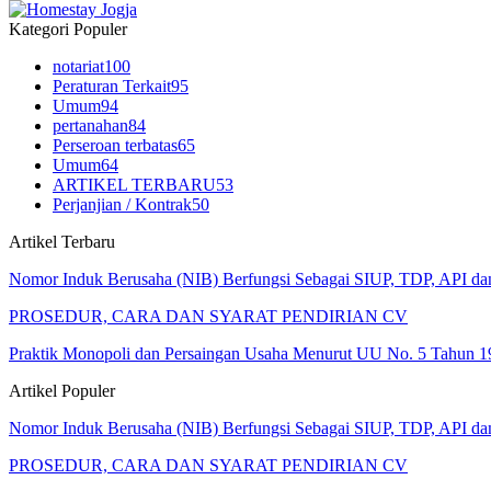
Kategori Populer
notariat
100
Peraturan Terkait
95
Umum
94
pertanahan
84
Perseroan terbatas
65
Umum
64
ARTIKEL TERBARU
53
Perjanjian / Kontrak
50
Artikel Terbaru
Nomor Induk Berusaha (NIB) Berfungsi Sebagai SIUP, TDP, API d
PROSEDUR, CARA DAN SYARAT PENDIRIAN CV
Praktik Monopoli dan Persaingan Usaha Menurut UU No. 5 Tahun 1
Artikel Populer
Nomor Induk Berusaha (NIB) Berfungsi Sebagai SIUP, TDP, API d
PROSEDUR, CARA DAN SYARAT PENDIRIAN CV