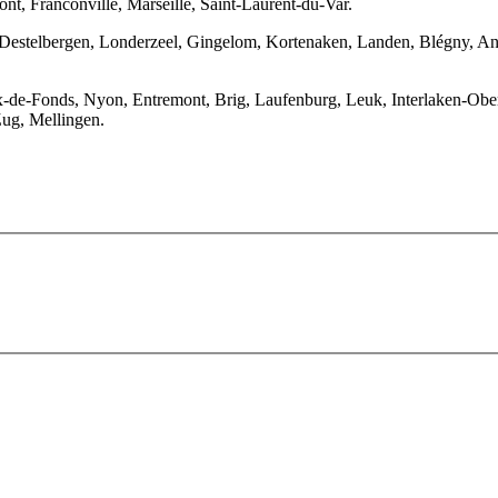
nt, Franconville, Marseille, Saint-Laurent-du-Var.
 Destelbergen, Londerzeel, Gingelom, Kortenaken, Landen, Blégny, Anh
ux-de-Fonds, Nyon, Entremont, Brig, Laufenburg, Leuk, Interlaken-Ob
ug, Mellingen.