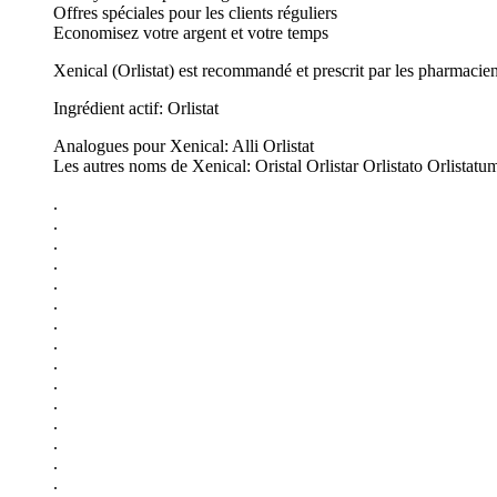
Offres spéciales pour les clients réguliers
Economisez votre argent et votre temps
Xenical (Orlistat) est recommandé et prescrit par les pharmacie
Ingrédient actif: Orlistat
Analogues pour Xenical: Alli Orlistat
Les autres noms de Xenical: Oristal Orlistar Orlistato Orlistatu
.
.
.
.
.
.
.
.
.
.
.
.
.
.
.