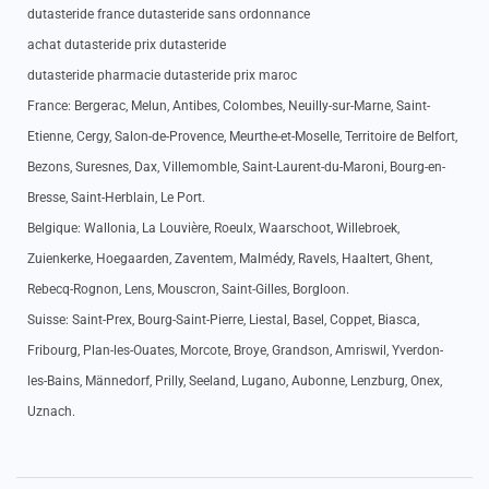
dutasteride france dutasteride sans ordonnance
achat dutasteride prix dutasteride
dutasteride pharmacie dutasteride prix maroc
France: Bergerac, Melun, Antibes, Colombes, Neuilly-sur-Marne, Saint-
Etienne, Cergy, Salon-de-Provence, Meurthe-et-Moselle, Territoire de Belfort,
Bezons, Suresnes, Dax, Villemomble, Saint-Laurent-du-Maroni, Bourg-en-
Bresse, Saint-Herblain, Le Port.
Belgique: Wallonia, La Louvière, Roeulx, Waarschoot, Willebroek,
Zuienkerke, Hoegaarden, Zaventem, Malmédy, Ravels, Haaltert, Ghent,
Rebecq-Rognon, Lens, Mouscron, Saint-Gilles, Borgloon.
Suisse: Saint-Prex, Bourg-Saint-Pierre, Liestal, Basel, Coppet, Biasca,
Fribourg, Plan-les-Ouates, Morcote, Broye, Grandson, Amriswil, Yverdon-
les-Bains, Männedorf, Prilly, Seeland, Lugano, Aubonne, Lenzburg, Onex,
Uznach.