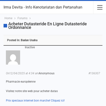
Irma Devita - Info Kenotariatan dan Pertanahan
Home
Forums
Acheter Dutasteride En Ligne Dutasteride
Ordonnance
Posted In:
Badan Usaha
Inactive
On12/04/2025 at 4:34 am
Anonymous
#136307
Pharmacie européenne
Visitez notre site web pour acheter dutas
Prix speciaux internet bon marche! Cliquez ici!