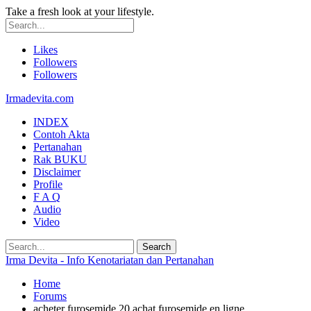
Take a fresh look at your lifestyle.
Likes
Followers
Followers
Irmadevita.com
INDEX
Contoh Akta
Pertanahan
Rak BUKU
Disclaimer
Profile
F A Q
Audio
Video
Irma Devita - Info Kenotariatan dan Pertanahan
Home
Forums
acheter furosemide 20 achat furosemide en ligne