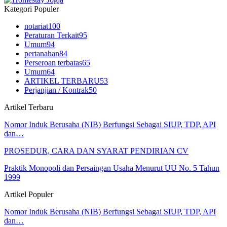
Kategori Populer
notariat
100
Peraturan Terkait
95
Umum
94
pertanahan
84
Perseroan terbatas
65
Umum
64
ARTIKEL TERBARU
53
Perjanjian / Kontrak
50
Artikel Terbaru
Nomor Induk Berusaha (NIB) Berfungsi Sebagai SIUP, TDP, API
dan…
PROSEDUR, CARA DAN SYARAT PENDIRIAN CV
Praktik Monopoli dan Persaingan Usaha Menurut UU No. 5 Tahun
1999
Artikel Populer
Nomor Induk Berusaha (NIB) Berfungsi Sebagai SIUP, TDP, API
dan…