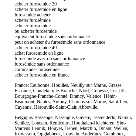
acheter furosemide 20
acheter furosemide en ligne
furosemide acheter
acheter furosémide
acheter furosemide
ou acheter furosemide
equivalent furosémide sans ordonnance
peut on acheter du furosémide sans ordonnance
acheter furosemide 40
achat furosemide en ligne
furosemide avec ou sans ordonnance
furosémide sans ordonnance
commander furosemide
acheter furosemide en france
France: Eaubonne, Houilles, Neuilly-sur-Marne, Grasse,
Essonne, Coudekerque-Branche, Niort, Gonesse, Les Ulis,
Bourgogne-Franche-Comté, Drancy, Valence, Hénin-
Beaumont, Nantes, Antony, Champs-sur-Marne, Saint-Leu,
Cayenne, Hérouville-Saint-Clair, Abbeville.
Belgique: Bassenge, Nassogne, Gavere, Tessenderlo, Namur,
Schilde, Lontzen, Remicourt, Houthalen-Helchteren, Sint-
Martens-Lennik, Houyet, Tienen, Marchin, Dinant, Wellen,
Kortessem, Opglabbeek, Louvain, Anderlues, Gembloux,