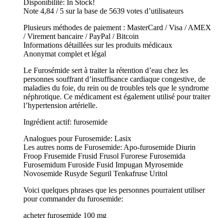
Disponibilité: In Stock!
Note 4,84 / 5 sur la base de 5639 votes d’utilisateurs
Plusieurs méthodes de paiement : MasterCard / Visa / AMEX
/ Virement bancaire / PayPal / Bitcoin
Informations détaillées sur les produits médicaux
Anonymat complet et légal
Le Furosémide sert à traiter la rétention d’eau chez les
personnes souffrant d’insuffisance cardiaque congestive, de
maladies du foie, du rein ou de troubles tels que le syndrome
néphrotique. Ce médicament est également utilisé pour traiter
l’hypertension artérielle.
Ingrédient actif: furosemide
Analogues pour Furosemide: Lasix
Les autres noms de Furosemide: Apo-furosemide Diurin
Froop Frusemide Frusid Frusol Furorese Furosemida
Furosemidum Furoside Fusid Impugan Myrosemide
Novosemide Rusyde Seguril Tenkafruse Uritol
Voici quelques phrases que les personnes pourraient utiliser
pour commander du furosemide:
acheter furosemide 100 mg