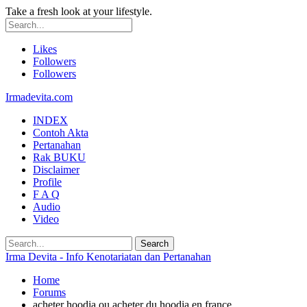
Take a fresh look at your lifestyle.
Likes
Followers
Followers
Irmadevita.com
INDEX
Contoh Akta
Pertanahan
Rak BUKU
Disclaimer
Profile
F A Q
Audio
Video
Irma Devita - Info Kenotariatan dan Pertanahan
Home
Forums
acheter hoodia ou acheter du hoodia en france