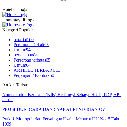
Hotel di Jogja
Homestay di Jogja
Kategori Populer
notariat
100
Peraturan Terkait
95
Umum
94
pertanahan
84
Perseroan terbatas
65
Umum
64
ARTIKEL TERBARU
53
Perjanjian / Kontrak
50
Artikel Terbaru
Nomor Induk Berusaha (NIB) Berfungsi Sebagai SIUP, TDP, API
dan…
PROSEDUR, CARA DAN SYARAT PENDIRIAN CV
Praktik Monopoli dan Persaingan Usaha Menurut UU No. 5 Tahun
1999