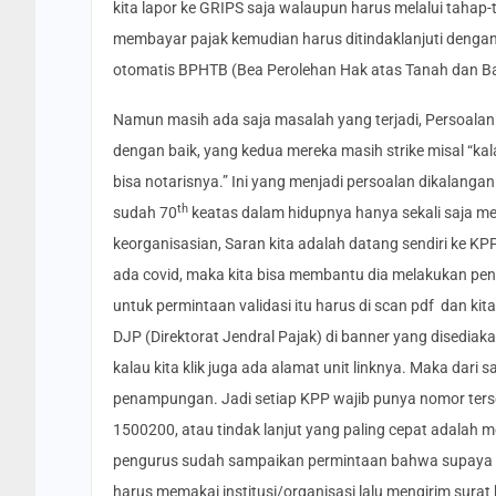
kita lapor ke GRIPS saja walaupun harus melalui tahap-
membayar pajak kemudian harus ditindaklanjuti dengan m
otomatis BPHTB (Bea Perolehan Hak atas Tanah dan B
Namun masih ada saja masalah yang terjadi, Persoalan
dengan baik, yang kedua mereka masih strike misal “kal
bisa notarisnya.” Ini yang menjadi persoalan dikalang
th
sudah 70
keatas dalam hidupnya hanya sekali saja mel
keorganisasian, Saran kita adalah datang sendiri ke KP
ada covid, maka kita bisa membantu dia melakukan peng
untuk permintaan validasi itu harus di scan pdf dan kit
DJP (Direktorat Jendral Pajak) di banner yang disedia
kalau kita klik juga ada alamat unit linknya. Maka dari
penampungan. Jadi setiap KPP wajib punya nomor terse
1500200, atau tindak lanjut yang paling cepat adalah me
pengurus sudah sampaikan permintaan bahwa supaya Nota
harus memakai institusi/organisasi lalu mengirim surat