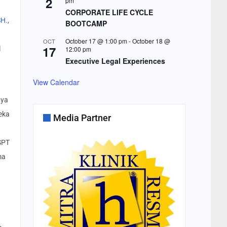
2
pm
CORPORATE LIFE CYCLE
SH.,
BOOTCAMP
October 17 @ 1:00 pm
-
October 18 @
OCT
17
l
12:00 pm
Executive Legal Experiences
View Calendar
nya
eka
Media Partner
SPT
ma