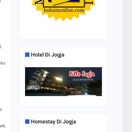
s
,
Hotel Di Jogja
itu:
is
Homestay Di Jogja
adi,