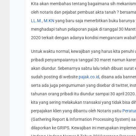
Kita akan membahas tentang bagaimana sih mekanisme p
oleh notaris dan pejabat pembuat akta tanah ? bersama
LL.M., M.KN
yang baru saja menerbitkan buku barunya y
menghadapi tahun pelaporan pajak di tanggal 30 Maret
2020 terkait dengan adanya kondisi mengancam wabah 
Untuk waktu normal, kewajiban yang harus kita penuhi
pribadi penyampaiannya tanggal 30 maret namun kare
akan diundur. Sebenarnya sabtu lalu telah dibuat sur
sudah posting di website
pajak.co.id
, disana ada banne
serta ada juga pengumuman yang disebar di twitter, i
tahunan orang pribadi itu diundur sampai 30 april 202
kita yang sering melakukan transaksi yang tidak bisa d
perpajakan klien yang dibantu oleh Notaris yaitu
Peratu
(Gathering Report & Information Processing System) s
dilaporkan ke GRIPS. Kewajiban ini merupakan impleme