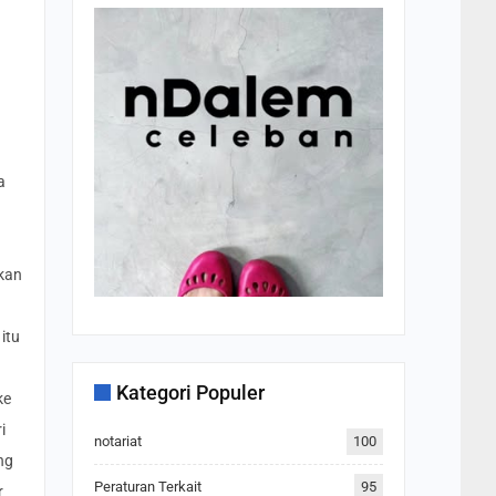
a
mkan
itu
Kategori Populer
ke
i
notariat
100
ng
Peraturan Terkait
95
r