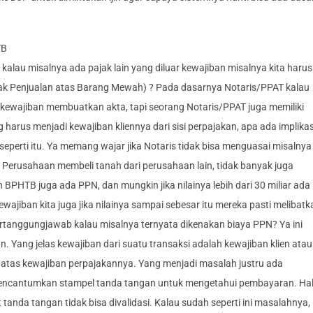
TB
kalau misalnya ada pajak lain yang diluar kewajiban misalnya kita harus
ak Penjualan atas Barang Mewah) ? Pada dasarnya Notaris/PPAT kalau
kewajiban membuatkan akta, tapi seorang Notaris/PPAT juga memiliki
arus menjadi kewajiban kliennya dari sisi perpajakan, apa ada implikas
seperti itu. Ya memang wajar jika Notaris tidak bisa menguasai misalnya
is, Perusahaan membeli tanah dari perusahaan lain, tidak banyak juga
BPHTB juga ada PPN, dan mungkin jika nilainya lebih dari 30 miliar ada
wajiban kita juga jika nilainya sampai sebesar itu mereka pasti melibatk
ertanggungjawab kalau misalnya ternyata dikenakan biaya PPN? Ya ini
ang jelas kewajiban dari suatu transaksi adalah kewajiban klien atau
b atas kewajiban perpajakannya. Yang menjadi masalah justru ada
encantumkan stampel tanda tangan untuk mengetahui pembayaran. Ha
 tanda tangan tidak bisa divalidasi. Kalau sudah seperti ini masalahnya,