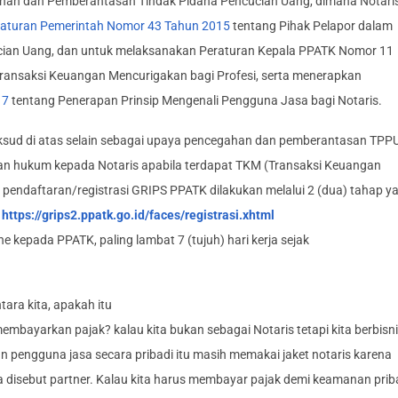
an dan Pemberantasan Tindak Pidana Pencucian Uang, dimana Notari
aturan Pemerintah Nomor 43 Tahun 2015
tentang Pihak Pelapor dalam
ian Uang, dan untuk melaksanakan Peraturan Kepala PPATK Nomor 11
ansaksi Keuangan Mencurigakan bagi Profesi, serta menerapkan
17
tentang Penerapan Prinsip Mengenali Pengguna Jasa bagi Notaris.
sud di atas selain sebagai upaya pencegahan dan pemberantasan TPPU
an hukum kepada Notaris apabila terdapat TKM (Transaksi Keuangan
pendaftaran/registrasi GRIPS PPATK dilakukan melalui 2 (dua) tahap ya
:
https://grips2.ppatk.go.id/faces/registrasi.xhtml
e kepada PPATK, paling lambat 7 (tujuh) hari kerja sejak
ara kita, apakah itu
bayarkan pajak? kalau kita bukan sebagai Notaris tetapi kita berbisn
pengguna jasa secara pribadi itu masih memakai jaket notaris karena
aja disebut partner. Kalau kita harus membayar pajak demi keamanan prib