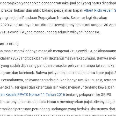
erpajakan yang terkait dengan transaksi jual beli yang harus dihadapi
 praktisi hukum dan ahli dibidang perpajakan bapak
Albert Richi Aruan, 
ang berjudul Panduan Perpajakan Notaris. Sebentar lagi kita akan
 2020 yang katanya akan ditunda kewajibannya menjadi tanggal 30 Apri
virus covid-19 yang mengguncang seluruh wilayah Indonesia.
 untuk orang
na masih marak adanya masalah mengenai virus covid-19, pelaksanaan
at edaran (SE) yang tidak banyak diketahui masyarakat umum. Bahwa mer
r yang sudah di pasang panduan prosedur pelayanan tanpa tatap muka
nstagram dan facebook. Bahwa pelayanan penerimaan bantu lapor pajak 
0. Persoalannya, pelayanan tersebut bukan hanya untuk SPT saja, teruta
ihentikan. Terlepas dari ketentuan lain yang mengatur tentang kewajiban
ran Kepala PPATK Nomor 11 Tahun 2016
tentang pelaporan ke GRIPS
alah satunya meminta apabila Notaris membayarkan pajak kliennya agar
ntasi dari peraturan perundang-undangan yang berlaku, khususnya dari