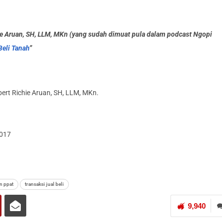
ie Aruan, SH, LLM, MKn (yang sudah dimuat pula dalam podcast Ngopi
eli Tanah
”
ert Richie Aruan, SH, LLM, MKn.
2017
n ppat
transaksi jual beli
9,940