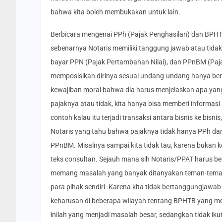
bahwa kita boleh membukakan untuk lain.
Berbicara mengenai PPh (Pajak Penghasilan) dan BPH
sebenarnya Notaris memiliki tanggung jawab atau tidak 
bayar PPN (Pajak Pertambahan Nilai), dan PPnBM (Paj
memposisikan dirinya sesuai undang-undang hanya ber
kewajiban moral bahwa dia harus menjelaskan apa yang h
pajaknya atau tidak, kita hanya bisa memberi informasi 
contoh kalau itu terjadi transaksi antara bisnis ke bisn
Notaris yang tahu bahwa pajaknya tidak hanya PPh dan 
PPnBM. Misalnya sampai kita tidak tau, karena bukan ke
teks consultan. Sejauh mana sih Notaris/PPAT harus b
memang masalah yang banyak ditanyakan teman-teman. Y
para pihak sendiri. Karena kita tidak bertanggungjawa
keharusan di beberapa wilayah tentang BPHTB yang m
inilah yang menjadi masalah besar, sedangkan tidak ikut