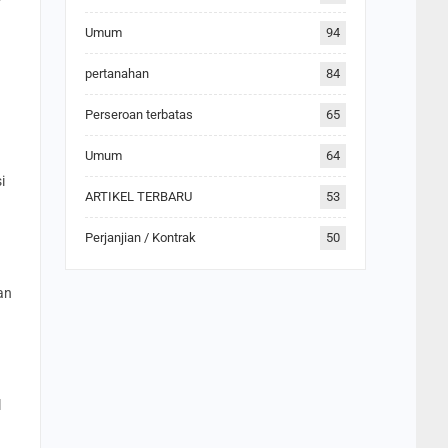
Umum
94
pertanahan
84
Perseroan terbatas
65
Umum
64
i
ARTIKEL TERBARU
53
Perjanjian / Kontrak
50
an
l