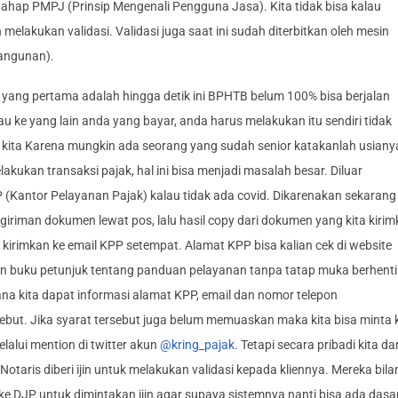
tahap PMPJ (Prinsip Mengenali Pengguna Jasa). Kita tidak bisa kalau
elakukan validasi. Validasi juga saat ini sudah diterbitkan oleh mesin
angunan).
 yang pertama adalah hingga detik ini BPHTB belum 100% bisa berjalan
au ke yang lain anda yang bayar, anda harus melakukan itu sendiri tidak
an kita Karena mungkin ada seorang yang sudah senior katakanlah usiany
akukan transaksi pajak, hal ini bisa menjadi masalah besar. Diluar
P (Kantor Pelayanan Pajak) kalau tidak ada covid. Dikarenakan sekarang
iriman dokumen lewat pos, lalu hasil copy dari dokumen yang kita kiri
a kirimkan ke email KPP setempat. Alamat KPP bisa kalian cek di website
kan buku petunjuk tentang panduan pelayanan tanpa tatap muka berhenti 
 sana kita dapat informasi alamat KPP, email dan nomor telepon
but. Jika syarat tersebut juga belum memuaskan maka kita bisa minta 
lalui mention di twitter akun
@kring_pajak
. Tetapi secara pribadi kita dar
ris diberi ijin untuk melakukan validasi kepada kliennya. Mereka bila
 ke DJP untuk dimintakan ijin agar supaya sistemnya nanti bisa ada dasa