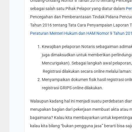
Undang-Undang Nomor 8 Tahun 2010 tentang Pencegah
sebagai salah satu Pihak Pelapor yang diatur dalam
Per
Pencegahan dan Pemberantasan Tindak Pidana Pencuc
Tahun 2016 tentang Tata Cara Penyampaian Laporan Tr
Peraturan Menteri Hukum dan HAM Nomor 9 Tahun 20
Kewajiban pelaporan Notaris sebagaiman adimak
juga dimaksudkan untuk memberikan perlindung
Mencurigakan). Sebagai langkah awal pelaporan, 
Registrasi dilakukan secara online melalui laman
Menyampaikan dokumen fisik hasil registrasi onlin
registrasi GRIPS online dilakukan.
Walaupun kadang hal ini menjadi suatu perdebatan diant
merupakan bagian dari pekerjaan membuat akta atau mem
bagaimana? Kalau kita membayarkan untuk kepentingan 
kalau kita bilang “bukan pengguna jasa” berarti bisa s