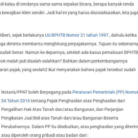
i kalau di tendanya sama-sama sepakat bicara, berapa banyak tenda
ajiban klien sendiri. Jadi hal ini yang harus disosialisasikan, kita jug
lbert, sejak berlakunya
UU BPHTB Nomor 21 tahun 1997
, dahulu ketika
s juga diminta membantu menghitung perpajakannya. Tujuan itu sebenarn
 sudah benar. Namun ke depannya, setelah ada kasus pemalsuan BPHTB
kok malah jadi disalah-salahkan? Bahkan dalam perkembangannya
aran pajak, yang seolah2 ikut menyatakan bahwa pajak tersebut sudah
Notaris/PPAT boleh Berpegang pada
Peraturan Pemerintah (PP) Nomo
34 Tahun 2016
tentang Pajak Penghasilan atas Penghasilan dari
Pengalihan Hak Atas Tanah dan/atau Bangunan, dan Perjanjian
Pengikatan Jual Beli atas Tanah dan/atau Bangunan Beserta
Perubahannya. Dalam PP itu disebutkan, atas penghasilan yang diteri
atau diperoleh orang pribadi atau badan dari :