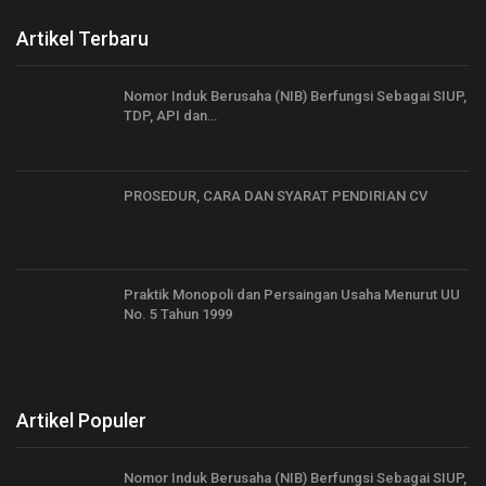
Artikel Terbaru
Nomor Induk Berusaha (NIB) Berfungsi Sebagai SIUP,
TDP, API dan…
PROSEDUR, CARA DAN SYARAT PENDIRIAN CV
Praktik Monopoli dan Persaingan Usaha Menurut UU
No. 5 Tahun 1999
Artikel Populer
Nomor Induk Berusaha (NIB) Berfungsi Sebagai SIUP,