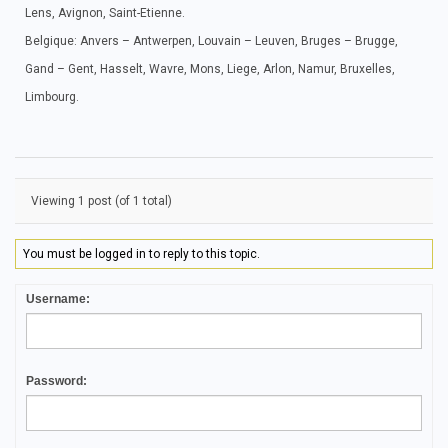
Lens, Avignon, Saint-Etienne.
Belgique: Anvers – Antwerpen, Louvain – Leuven, Bruges – Brugge,
Gand – Gent, Hasselt, Wavre, Mons, Liege, Arlon, Namur, Bruxelles,
Limbourg.
Viewing 1 post (of 1 total)
You must be logged in to reply to this topic.
Username:
Password: