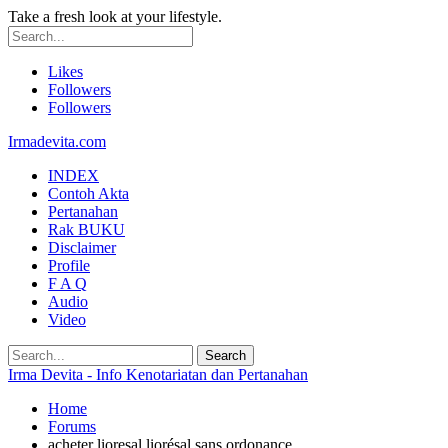
Take a fresh look at your lifestyle.
Likes
Followers
Followers
Irmadevita.com
INDEX
Contoh Akta
Pertanahan
Rak BUKU
Disclaimer
Profile
F A Q
Audio
Video
Irma Devita - Info Kenotariatan dan Pertanahan
Home
Forums
acheter lioresal liorésal sans ordonance