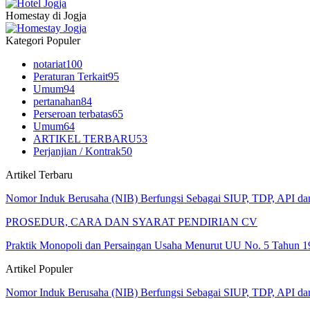
Homestay di Jogja
Kategori Populer
notariat
100
Peraturan Terkait
95
Umum
94
pertanahan
84
Perseroan terbatas
65
Umum
64
ARTIKEL TERBARU
53
Perjanjian / Kontrak
50
Artikel Terbaru
Nomor Induk Berusaha (NIB) Berfungsi Sebagai SIUP, TDP, API d
PROSEDUR, CARA DAN SYARAT PENDIRIAN CV
Praktik Monopoli dan Persaingan Usaha Menurut UU No. 5 Tahun 1
Artikel Populer
Nomor Induk Berusaha (NIB) Berfungsi Sebagai SIUP, TDP, API d