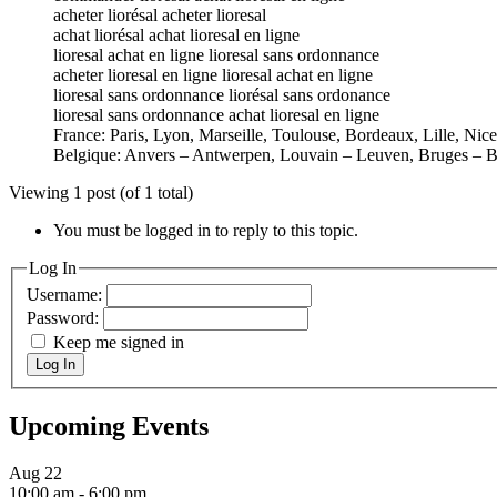
acheter liorésal acheter lioresal
achat liorésal achat lioresal en ligne
lioresal achat en ligne lioresal sans ordonnance
acheter lioresal en ligne lioresal achat en ligne
lioresal sans ordonnance liorésal sans ordonance
lioresal sans ordonnance achat lioresal en ligne
France: Paris, Lyon, Marseille, Toulouse, Bordeaux, Lille, Nic
Belgique: Anvers – Antwerpen, Louvain – Leuven, Bruges – B
Viewing 1 post (of 1 total)
You must be logged in to reply to this topic.
Log In
Username:
Password:
Keep me signed in
Log In
Upcoming Events
Aug
22
10:00 am
-
6:00 pm