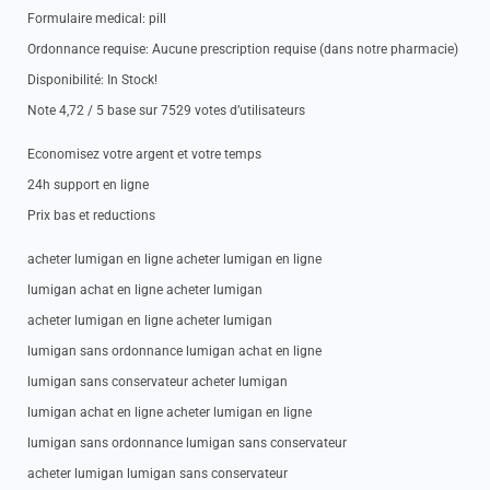
Formulaire medical: pill
Ordonnance requise: Aucune prescription requise (dans notre pharmacie)
Disponibilité: In Stock!
Note 4,72 / 5 base sur 7529 votes d’utilisateurs
Economisez votre argent et votre temps
24h support en ligne
Prix bas et reductions
acheter lumigan en ligne acheter lumigan en ligne
lumigan achat en ligne acheter lumigan
acheter lumigan en ligne acheter lumigan
lumigan sans ordonnance lumigan achat en ligne
lumigan sans conservateur acheter lumigan
lumigan achat en ligne acheter lumigan en ligne
lumigan sans ordonnance lumigan sans conservateur
acheter lumigan lumigan sans conservateur