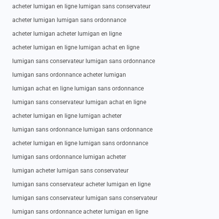
acheter lumigan en ligne lumigan sans conservateur
acheter lumigan lumigan sans ordonnance
acheter lumigan acheter lumigan en ligne
acheter lumigan en ligne lumigan achat en ligne
lumigan sans conservateur lumigan sans ordonnance
lumigan sans ordonnance acheter lumigan
lumigan achat en ligne lumigan sans ordonnance
lumigan sans conservateur lumigan achat en ligne
acheter lumigan en ligne lumigan acheter
lumigan sans ordonnance lumigan sans ordonnance
acheter lumigan en ligne lumigan sans ordonnance
lumigan sans ordonnance lumigan acheter
lumigan acheter lumigan sans conservateur
lumigan sans conservateur acheter lumigan en ligne
lumigan sans conservateur lumigan sans conservateur
lumigan sans ordonnance acheter lumigan en ligne