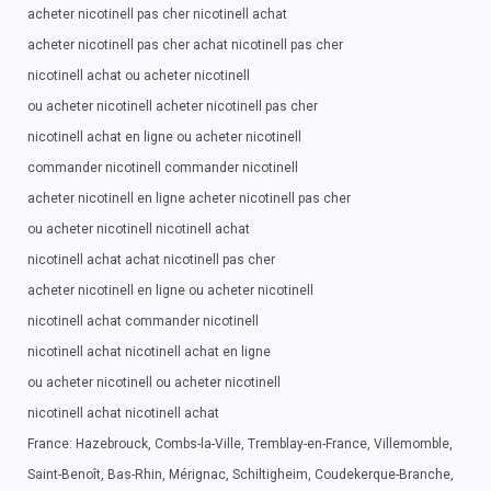
acheter nicotinell pas cher nicotinell achat
acheter nicotinell pas cher achat nicotinell pas cher
nicotinell achat ou acheter nicotinell
ou acheter nicotinell acheter nicotinell pas cher
nicotinell achat en ligne ou acheter nicotinell
commander nicotinell commander nicotinell
acheter nicotinell en ligne acheter nicotinell pas cher
ou acheter nicotinell nicotinell achat
nicotinell achat achat nicotinell pas cher
acheter nicotinell en ligne ou acheter nicotinell
nicotinell achat commander nicotinell
nicotinell achat nicotinell achat en ligne
ou acheter nicotinell ou acheter nicotinell
nicotinell achat nicotinell achat
France: Hazebrouck, Combs-la-Ville, Tremblay-en-France, Villemomble,
Saint-Benoît, Bas-Rhin, Mérignac, Schiltigheim, Coudekerque-Branche,