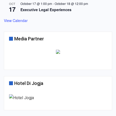
October 17 @ 1:00 pm
-
October 18 @ 12:00 pm
OCT
17
Executive Legal Experiences
View Calendar
Media Partner
Hotel Di Jogja