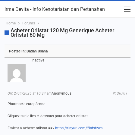
Irma Devita - Info Kenotariatan dan Pertanahan
Home
Forums
Acheter Orlistat 120 Mg Generique Acheter
Orlistat 60 Mg
Posted In:
Badan Usaha
Inactive
On12/04/2025 at 10:34 am
Anonymous
#136709
Pharmacie européenne
Cliquez sur le lien ci-dessous pour acheter orlistat
Etaient a acheter orlistat ==>
https://tinyurl.com/2kdsfzwa