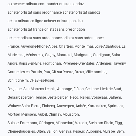
ou acheter orlistat commander orlistat sandoz
acheter orlistat sans ordonnance acheter orlistat sandoz
achat orlistat en ligne acheter orlistat pas cher
acheter orlistat france orlistat sans prescription
acheter orlistat sans ordonnance orlistat sans ordonnance
France: Auvergne-Rhône-Alpes, Chartres, Montélimar, Loire-Atlantique, La
Madeleine, Vénissieux, Gagny, Montreuil, Marignane, Gradignan, Saint-
André, Roissy-en-Brie, Frontignan, Pyrénées-Orientales, Ardennes, Taverny,
Cormeilles-en-Parisis, Pau, Gif-sur-Yvette, Dreux, Villemomble,
Schiltigheim, L’Haÿ-les-Roses.
Belgique: Sint-Martens-Lennik, Aubange, Fléron, Gedinne, Herk-de-Stad,
Geraardsbergen, Temse, Destelbergen, Pecq, Ixelles, Vorselaar, Dalhem,
Woluwe-Saint-Pierre, Flobecq, Antwerpen, Anhée, Kortenaken, Sprimont,
Mortsel, Merksem, Aubel, Chimay, Mouscron.
Suisse: Entremont, Oftringen, Männedorf, Versoix, Stein am Rhein, Elgg,
Chêne-Bougeries, Olten, Saillon, Geneva, Peseux, Aubonne, Muri bei Bern,