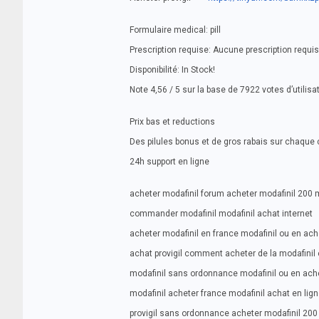
Formulaire medical: pill
Prescription requise: Aucune prescription requi
Disponibilité: In Stock!
Note 4,56 / 5 sur la base de 7922 votes d’utilisa
Prix bas et reductions
Des pilules bonus et de gros rabais sur chaq
24h support en ligne
acheter modafinil forum acheter modafinil 200 m
commander modafinil modafinil achat internet
acheter modafinil en france modafinil ou en ach
achat provigil comment acheter de la modafinil
modafinil sans ordonnance modafinil ou en ach
modafinil acheter france modafinil achat en lig
provigil sans ordonnance acheter modafinil 200 