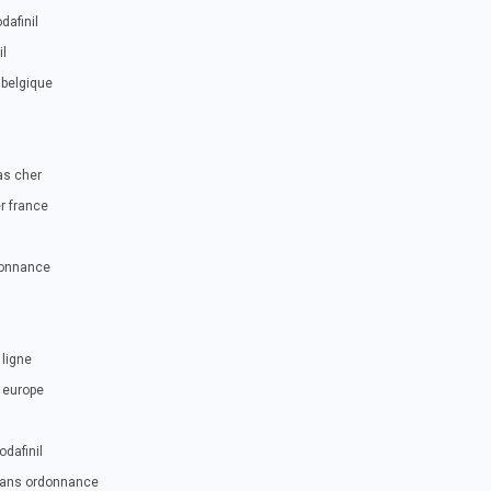
dafinil
il
 belgique
as cher
r france
donnance
 ligne
 europe
dafinil
 sans ordonnance