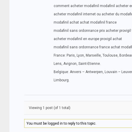
comment acheter modafinil modafinil acheter e
acheter modafinil internet ou acheter du modafin
modafinil achat achat modafinil france
modafinil sans ordonnance prix acheter provigil
acheter modafinil en europe provigil achat
modafinil sans ordonnance france achat modafi
France: Paris, Lyon, Marseille, Toulouse, Bordeau
Lens, Avignon, Saint-Etienne.
Belgique: Anvers – Antwerpen, Louvain – Leuven
Limbourg.
Viewing 1 post (of 1 total)
You must be logged in to reply to this topic.