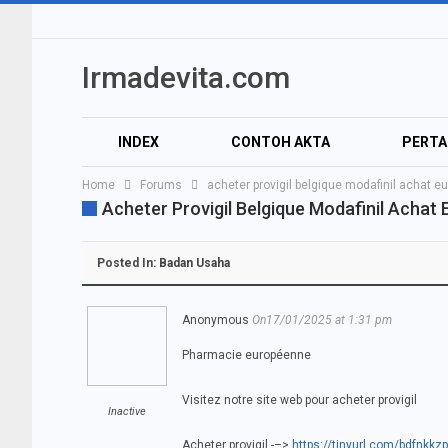
Irmadevita.com
INDEX
CONTOH AKTA
PERT
Home
Forums
acheter provigil belgique modafinil achat e
AUDIO
VIDEO
Acheter Provigil Belgique Modafinil Achat
Posted In:
Badan Usaha
Anonymous
On17/01/2025 at 1:31 pm
Pharmacie européenne
Visitez notre site web pour acheter provigil
Inactive
Acheter provigil -–>
https://tinyurl.com/bdfnkkzp