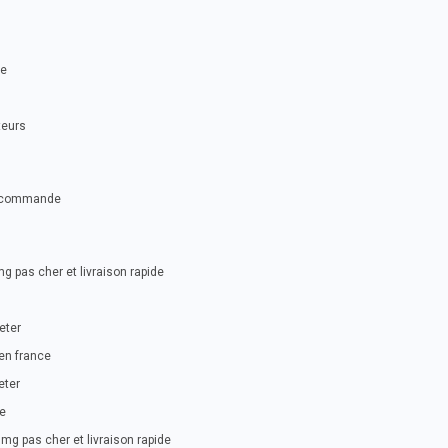
se
teurs
ue commande
g pas cher et livraison rapide
eter
 en france
eter
ne
mg pas cher et livraison rapide