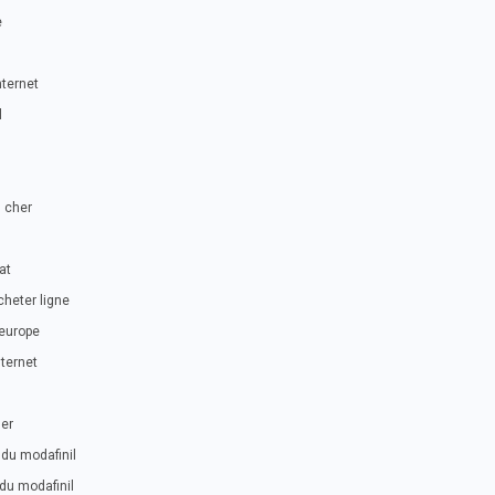
e
nternet
l
s cher
at
heter ligne
 europe
nternet
her
du modafinil
du modafinil