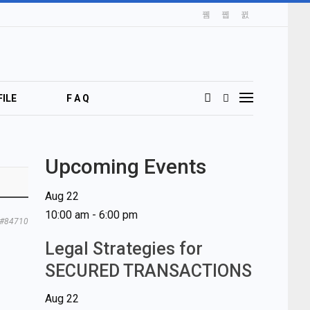
ILE
F A Q
Upcoming Events
Aug
22
10:00 am
-
6:00 pm
#84710
Legal Strategies for
SECURED TRANSACTIONS
Aug
22