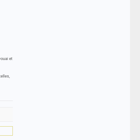
Douai et
elles,