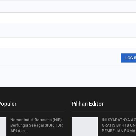
LOG I
Populer
Pilihan Editor
Nomor Induk Berusaha (NIB)
INI SYARATNYA A
Berfungsi Sebagai SIUP, TDP,
GRATIS BPHTB U
API dan…
PEMBELIAN RUMAH