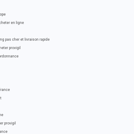
rope
heter en ligne
mg pas cher et livraison rapide
eter provigil
 ordonnance
france
t
ne
r provigil
nance