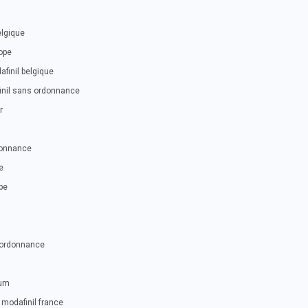
elgique
rope
afinil belgique
inil sans ordonnance
r
rdonnance
e
pe
s ordonnance
rum
modafinil france