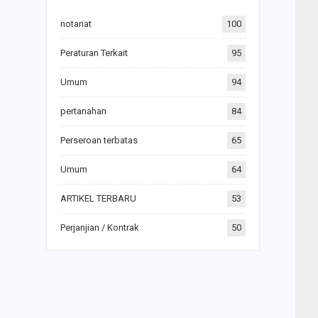
notariat
100
Peraturan Terkait
95
Umum
94
pertanahan
84
Perseroan terbatas
65
Umum
64
ARTIKEL TERBARU
53
Perjanjian / Kontrak
50