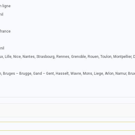
n ligne
il
 france
nil
x, Lille, Nice, Nantes, Strasbourg, Rennes, Grenoble, Rouen, Toulon, Montpellier, 
, Bruges – Brugge, Gand – Gent, Hasselt, Wavre, Mons, Liege, Arlon, Namur, Brux