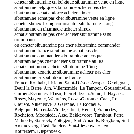
acheter sibutramine en belgique sibutramine vente en ligne
sibutramine belgique sibutramine acheter pas cher
sibutramine achat andorre acheter slimex
sibutramine achat pas cher sibutramine vente en ligne
acheter slimex 15 mg commander sibutramine 15mg
sibutramine en pharmacie acheter slimex
achat sibutramine pas cher acheter sibutramine sans
ordonnance
ou acheter sibutramine pas cher sibutramine commander
sibutramine france sibutramine achat pas cher
sibutramine commander sibutramine generique
sibutramine pas cher acheter sibutramine au usa
achat sibutramine acheter sibutramine 15mg
sibutramine generique sibutramine acheter pas cher
sibutramine prix sibutramine france
France: Roubaix, Lisieux, Saint-Dié-des-Vosges, Gradignan,
Deuil-la-Barre, Ain, Villemomble, Le Tampon, Goussainville,
Corbeil-Essonnes, Plaisir, Pierrefitte-sur-Seine, L’Haÿ-les-
Roses, Mayenne, Wattrelos, Lot-et-Garonne, Caen, Le
Creusot, Villeneuve-la-Garenne, La Rochelle.
Belgique: Habay-la-Vieille, Ghent, Herstal, Frameries,
Rochefort, Moorslede, Asse, Bekkevoort, Turnhout, Perre,
Malmedy, Stabroek, Zottegem, Sint-Amands, Borgloon, Sint-
Amandsberg, East Flanders, Sint-Lievens-Houtem,
Boutersem, Diepenbeek.