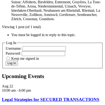
Suisse: Affoltern, Birsfelden, Entremont, Gruyères, La Tour-
de-Trême, Arosa, Niedersimmental, Uznach, Veveyse,
Interlaken-Oberhasli, Neuhausen am Rheinfall, Rheintal, La
Neuveville, Zollikon, Amriswil, Greifensee, Sembrancher,
Zürich, Cossonay, Grandson.
Viewing 1 post (of 1 total)
You must be logged in to reply to this topic.
Log In
Username:
Password:
Keep me signed in
Log In
Upcoming Events
Aug
22
10:00 am
-
6:00 pm
Legal Strategies for SECURED TRANSACTIONS