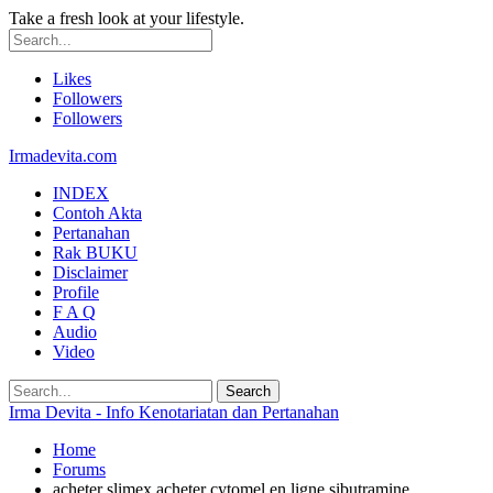
Take a fresh look at your lifestyle.
Likes
Followers
Followers
Irmadevita.com
INDEX
Contoh Akta
Pertanahan
Rak BUKU
Disclaimer
Profile
F A Q
Audio
Video
Irma Devita - Info Kenotariatan dan Pertanahan
Home
Forums
acheter slimex acheter cytomel en ligne sibutramine