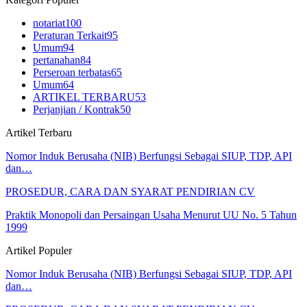
notariat
100
Peraturan Terkait
95
Umum
94
pertanahan
84
Perseroan terbatas
65
Umum
64
ARTIKEL TERBARU
53
Perjanjian / Kontrak
50
Artikel Terbaru
Nomor Induk Berusaha (NIB) Berfungsi Sebagai SIUP, TDP, API
dan…
PROSEDUR, CARA DAN SYARAT PENDIRIAN CV
Praktik Monopoli dan Persaingan Usaha Menurut UU No. 5 Tahun
1999
Artikel Populer
Nomor Induk Berusaha (NIB) Berfungsi Sebagai SIUP, TDP, API
dan…