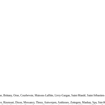
he, Brittany, Orne, Courbevoie, Maisons-Laffitte, Livry-Gargan, Saint-Mandé, Saint-Sébastie
uve, Rixensart, Dison, Messancy, Theux, Antwerpen, Anthisnes, Zottegem, Manhay, Spa, Sint-Ka