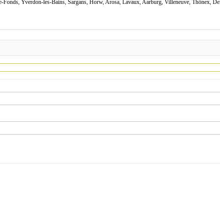
-de-Fonds, Yverdon-les-Bains, Sargans, Horw, Arosa, Lavaux, Aarburg, Villeneuve, Thônex, De