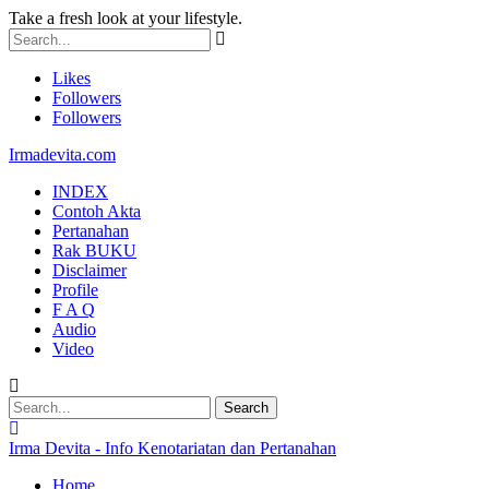
Take a fresh look at your lifestyle.
Likes
Followers
Followers
Irmadevita.com
INDEX
Contoh Akta
Pertanahan
Rak BUKU
Disclaimer
Profile
F A Q
Audio
Video
Irma Devita - Info Kenotariatan dan Pertanahan
Home