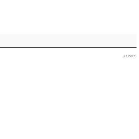
#139095