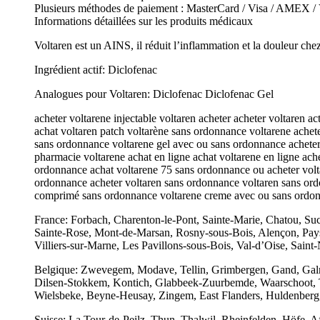
Plusieurs méthodes de paiement : MasterCard / Visa / AMEX / V
Informations détaillées sur les produits médicaux
Voltaren est un AINS, il réduit l’inflammation et la douleur chez
Ingrédient actif: Diclofenac
Analogues pour Voltaren: Diclofenac Diclofenac Gel
acheter voltarene injectable voltaren acheter acheter voltaren
achat voltaren patch voltarène sans ordonnance voltarene achete
sans ordonnance voltarene gel avec ou sans ordonnance acheter 
pharmacie voltarene achat en ligne achat voltarene en ligne ach
ordonnance achat voltarene 75 sans ordonnance ou acheter vol
ordonnance acheter voltaren sans ordonnance voltaren sans ord
comprimé sans ordonnance voltarene creme avec ou sans ordonn
France: Forbach, Charenton-le-Pont, Sainte-Marie, Chatou, Suc
Sainte-Rose, Mont-de-Marsan, Rosny-sous-Bois, Alençon, Pays
Villiers-sur-Marne, Les Pavillons-sous-Bois, Val-d’Oise, Saint-
Belgique: Zwevegem, Modave, Tellin, Grimbergen, Gand, Galma
Dilsen-Stokkem, Kontich, Glabbeek-Zuurbemde, Waarschoot, T
Wielsbeke, Beyne-Heusay, Zingem, East Flanders, Huldenberg,
Suisse: La Tour-de-Peilz, Thun, Thalwil, Rheinfelden, Höfe, A