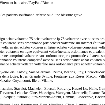
irement bancaire / PayPal / Bitcoin
 les patients souffrant d’arthrite ou d’une blessure grave.
 actigo achat voltarene 75 achat voltarene lp 75 voltarene avec ou san
r voltarene sans ordonnance prix acheter voltarene sur internet équival
voltaren gel acheter voltaren en ligne acheter voltarene comprimé vol
eter voltarene en ligne equivalent voltarène sans ordonnance equivalent
tarene comprimé voltarene sans ordonnance prix pommade voltarene san
onnance voltarene comprimé avec ou sans ordonnance achat voltaren act
ance acheter voltaren voltarène sans ordonnance prix acheter voltare
y-en-Brie, Antony, Saint-Herblain, Reims, Bezons, Orly, Corse-du-Sud,
 de la Loire, Istres, Grande-Synthe, Fontenay-aux-Roses, Mâcon, Vil
Nazaire, Guyancourt, Ille-et-Vilaine.
arden, Stavelot, Machelen, Zoersel, Rouvroy, Kessel-Lo, Halle, Gen
ervuren, Lebbeke, Olne, Wasseiges, Waregem, Marcinelle, Laarne, Bo
 Overpelt, Stabroek, Sint-Martens-Latem, Hamme, Liedekerke, Baelen
ffoltern, Lyss, Bremgarten, Bern-Mittelland, Cham, Laufen, Kreuzling