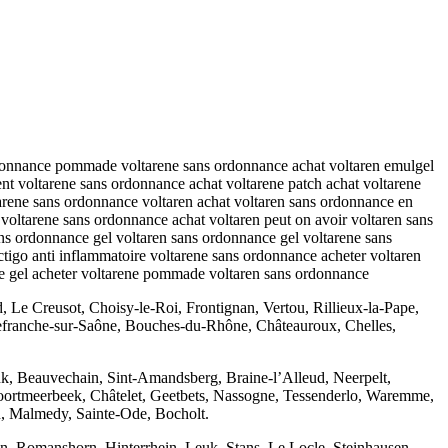
s ordonnance pommade voltarene sans ordonnance achat voltaren emulgel
ent voltarene sans ordonnance achat voltarene patch achat voltarene
tarene sans ordonnance voltaren achat voltaren sans ordonnance en
 voltarene sans ordonnance achat voltaren peut on avoir voltaren sans
s ordonnance gel voltaren sans ordonnance gel voltarene sans
igo anti inflammatoire voltarene sans ordonnance acheter voltaren
ne gel acheter voltarene pommade voltaren sans ordonnance
 Le Creusot, Choisy-le-Roi, Frontignan, Vertou, Rillieux-la-Pape,
lefranche-sur-Saône, Bouches-du-Rhône, Châteauroux, Chelles,
k, Beauvechain, Sint-Amandsberg, Braine-l’Alleud, Neerpelt,
ortmeerbeek, Châtelet, Geetbets, Nassogne, Tessenderlo, Waremme,
, Malmedy, Sainte-Ode, Bocholt.
en, Romanshorn, Hinterrhein, Leuk, Stans, Le Locle, Steinhausen,