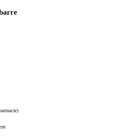
-barre
harmacie)
ent