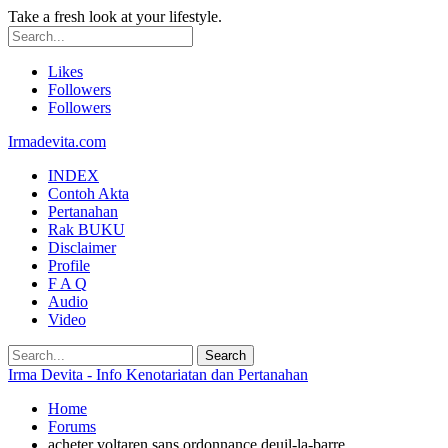
Take a fresh look at your lifestyle.
Likes
Followers
Followers
Irmadevita.com
INDEX
Contoh Akta
Pertanahan
Rak BUKU
Disclaimer
Profile
F A Q
Audio
Video
Irma Devita - Info Kenotariatan dan Pertanahan
Home
Forums
acheter voltaren sans ordonnance deuil-la-barre