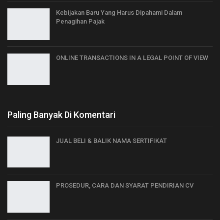
Kebijakan Baru Yang Harus Dipahami Dalam
Penagihan Pajak
ONLINE TRANSACTIONS IN A LEGAL POINT OF VIEW
Paling Banyak Di Komentari
JUAL BELI & BALIK NAMA SERTIFIKAT
PROSEDUR, CARA DAN SYARAT PENDIRIAN CV