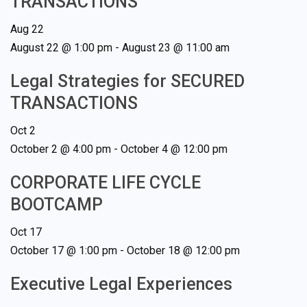
TRANSACTIONS
Aug
22
August 22 @ 1:00 pm
-
August 23 @ 11:00 am
Legal Strategies for SECURED
TRANSACTIONS
Oct
2
October 2 @ 4:00 pm
-
October 4 @ 12:00 pm
CORPORATE LIFE CYCLE
BOOTCAMP
Oct
17
October 17 @ 1:00 pm
-
October 18 @ 12:00 pm
Executive Legal Experiences