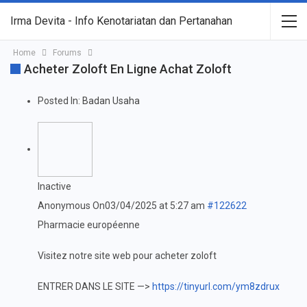
Irma Devita - Info Kenotariatan dan Pertanahan
Home
Forums
Acheter Zoloft En Ligne Achat Zoloft
Posted In:
Badan Usaha
Inactive
Anonymous
On03/04/2025 at 5:27 am
#122622
Pharmacie européenne
Visitez notre site web pour acheter zoloft
ENTRER DANS LE SITE —>
https://tinyurl.com/ym8zdrux