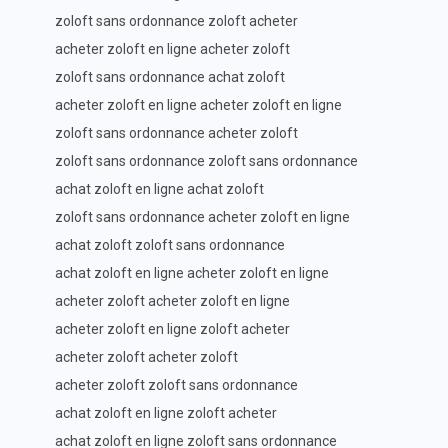
zoloft sans ordonnance zoloft acheter
acheter zoloft en ligne acheter zoloft
zoloft sans ordonnance achat zoloft
acheter zoloft en ligne acheter zoloft en ligne
zoloft sans ordonnance acheter zoloft
zoloft sans ordonnance zoloft sans ordonnance
achat zoloft en ligne achat zoloft
zoloft sans ordonnance acheter zoloft en ligne
achat zoloft zoloft sans ordonnance
achat zoloft en ligne acheter zoloft en ligne
acheter zoloft acheter zoloft en ligne
acheter zoloft en ligne zoloft acheter
acheter zoloft acheter zoloft
acheter zoloft zoloft sans ordonnance
achat zoloft en ligne zoloft acheter
achat zoloft en ligne zoloft sans ordonnance