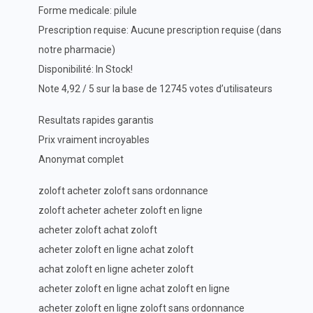
Forme medicale: pilule
Prescription requise: Aucune prescription requise (dans
notre pharmacie)
Disponibilité: In Stock!
Note 4,92 / 5 sur la base de 12745 votes d’utilisateurs
Resultats rapides garantis
Prix vraiment incroyables
Anonymat complet
zoloft acheter zoloft sans ordonnance
zoloft acheter acheter zoloft en ligne
acheter zoloft achat zoloft
acheter zoloft en ligne achat zoloft
achat zoloft en ligne acheter zoloft
acheter zoloft en ligne achat zoloft en ligne
acheter zoloft en ligne zoloft sans ordonnance