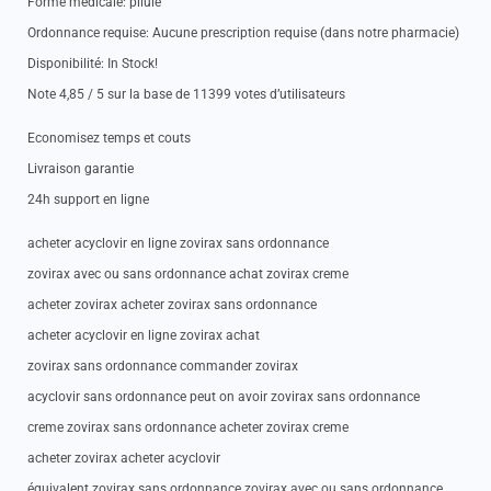
Forme medicale: pilule
Ordonnance requise: Aucune prescription requise (dans notre pharmacie)
Disponibilité: In Stock!
Note 4,85 / 5 sur la base de 11399 votes d’utilisateurs
Economisez temps et couts
Livraison garantie
24h support en ligne
acheter acyclovir en ligne zovirax sans ordonnance
zovirax avec ou sans ordonnance achat zovirax creme
acheter zovirax acheter zovirax sans ordonnance
acheter acyclovir en ligne zovirax achat
zovirax sans ordonnance commander zovirax
acyclovir sans ordonnance peut on avoir zovirax sans ordonnance
creme zovirax sans ordonnance acheter zovirax creme
acheter zovirax acheter acyclovir
équivalent zovirax sans ordonnance zovirax avec ou sans ordonnance