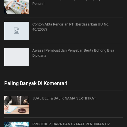
Penuhi!
Contoh Akta Pendirian PT (Berdasarkan UU No.
40/2007)
Awass! Pembuat dan Penyebar Berita Bohong Bisa
Dipidana
Paling Banyak Di Komentari
JUAL BELI & BALIK NAMA SERTIFIKAT
PROSEDUR, CARA DAN SYARAT PENDIRIAN CV