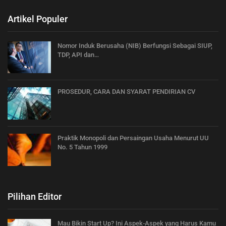
Artikel Populer
Nomor Induk Berusaha (NIB) Berfungsi Sebagai SIUP,
TDP, API dan…
PROSEDUR, CARA DAN SYARAT PENDIRIAN CV
Praktik Monopoli dan Persaingan Usaha Menurut UU
No. 5 Tahun 1999
Pilihan Editor
Mau Bikin Start Up? Ini Aspek-Aspek yang Harus Kamu