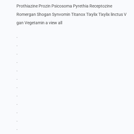
Prothiazine Prozin Psicosoma Pyrethia Receptozine
Romergan Shogan Synvomin Titanox Tixylix Tixylix linctus V
gan Vegetamin a view all
.
.
.
.
.
.
.
.
.
.
.
.