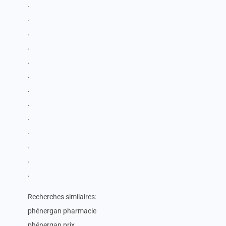
.
.
.
.
.
.
.
.
.
.
.
.
.
Recherches similaires:
phénergan pharmacie
phénergan prix