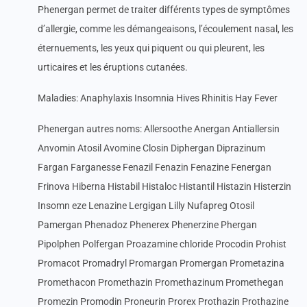
Phenergan permet de traiter différents types de symptômes
d’allergie, comme les démangeaisons, l’écoulement nasal, les
éternuements, les yeux qui piquent ou qui pleurent, les
urticaires et les éruptions cutanées.
Maladies: Anaphylaxis Insomnia Hives Rhinitis Hay Fever
Phenergan autres noms: Allersoothe Anergan Antiallersin
Anvomin Atosil Avomine Closin Diphergan Diprazinum
Fargan Farganesse Fenazil Fenazin Fenazine Fenergan
Frinova Hiberna Histabil Histaloc Histantil Histazin Histerzin
Insomn eze Lenazine Lergigan Lilly Nufapreg Otosil
Pamergan Phenadoz Phenerex Phenerzine Phergan
Pipolphen Polfergan Proazamine chloride Procodin Prohist
Promacot Promadryl Promargan Promergan Prometazina
Promethacon Promethazin Promethazinum Promethegan
Promezin Promodin Proneurin Prorex Prothazin Prothazine