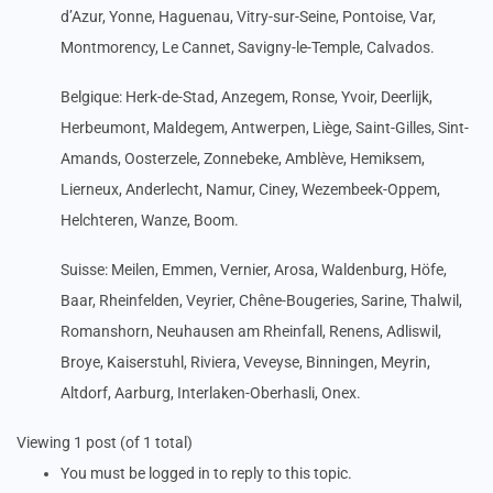
d’Azur, Yonne, Haguenau, Vitry-sur-Seine, Pontoise, Var,
Montmorency, Le Cannet, Savigny-le-Temple, Calvados.
Belgique: Herk-de-Stad, Anzegem, Ronse, Yvoir, Deerlijk,
Herbeumont, Maldegem, Antwerpen, Liège, Saint-Gilles, Sint-
Amands, Oosterzele, Zonnebeke, Amblève, Hemiksem,
Lierneux, Anderlecht, Namur, Ciney, Wezembeek-Oppem,
Helchteren, Wanze, Boom.
Suisse: Meilen, Emmen, Vernier, Arosa, Waldenburg, Höfe,
Baar, Rheinfelden, Veyrier, Chêne-Bougeries, Sarine, Thalwil,
Romanshorn, Neuhausen am Rheinfall, Renens, Adliswil,
Broye, Kaiserstuhl, Riviera, Veveyse, Binningen, Meyrin,
Altdorf, Aarburg, Interlaken-Oberhasli, Onex.
Viewing 1 post (of 1 total)
You must be logged in to reply to this topic.