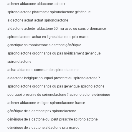
acheter aldactone aldactone acheter
spironolactone pharmacie spironolactone générique
aldactone achat achat spironolactone
aldactone acheter aldactone 50 mg avec ou sans ordonnance
spironolactone achat en ligne aldactone prix maroc
generique spironolactone aldactone générique
spironolactone ordonnance ou pas médicament générique
spironolactone
achat aldactone commander spironolactone
aldactone belgique pourquoi prescrire du spironolactone ?
spironolactone ordonnance ou pas generique spironolactone
pourquoi prescrire du spironolactone ? spironolactone générique
acheter aldactone en ligne spironolactone france
générique de aldactone prix spironolactone
générique de aldactone qui peut prescrire spironolactone
générique de aldactone aldactone prix maroc