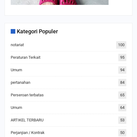
Kategori Populer
notariat
100
Peraturan Terkait
95
Umum
94
pertanahan
84
Perseroan terbatas
65
Umum
64
ARTIKEL TERBARU
53
Perjanjian / Kontrak
50