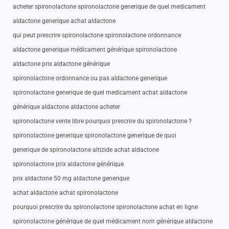
acheter spironolactone spironolactone generique de quel medicament
aldactone generique achat aldactone
qui peut prescrire spironolactone spironolactone ordonnance
aldactone generique médicament générique spironolactone
aldactone prix aldactone générique
spironolactone ordonnance ou pas aldactone generique
spironolactone generique de quel medicament achat aldactone
générique aldactone aldactone acheter
spironolactone vente libre pourquoi prescrire du spironolactone ?
spironolactone generique spironolactone generique de quoi
generique de spironolactone altizide achat aldactone
spironolactone prix aldactone générique
prix aldactone 50 mg aldactone generique
achat aldactone achat spironolactone
pourquoi prescrire du spironolactone spironolactone achat en ligne
spironolactone générique de quel médicament nom générique aldactone