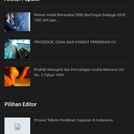
Nomor Induk Berusaha (NIB) Berfungsi Sebagai SIUP,
TDP, API dan…
PROSEDUR, CARA DAN SYARAT PENDIRIAN CV
Praktik Monopoli dan Persaingan Usaha Menurut UU
No. 5 Tahun 1999
Pilihan Editor
Proses Teknis Pendirian Yayasan di Indonesia