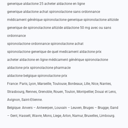
generique aldactone 25 acheter aldactone en ligne
generique aldactone achat spironolactone sans ordonnance
médicament générique spironolactone generique spironolactone altizide
generique de spironolactone altizide aldactone 50 mg avec ou sans
ordonnance
spironolactone ordonnance spironolactone achat
spironolactone generique de quel medicament aldactone prix
acheter aldactone en ligne médicament générique spironolactone
aldactone prix spironolactone pharmacie
aldactone belgique spironolactone prix
France: Paris, Lyon, Marseille, Toulouse, Bordeaux, Lille, Nice, Nantes,
Strasbourg, Rennes, Grenoble, Rouen, Toulon, Montpellier, Douai et Lens,
Avignon, Saint-Etienne.
Belgique: Anvers – Antwerpen, Louvain – Leuven, Bruges – Brugge, Gand
– Gent, Hasselt, Wavre, Mons, Liege, Arlon, Namur, Bruxelles, Limbourg.