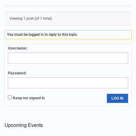
Viewing 1 post (of 1 total)
You must be logged in to reply to this topic.
Username:
Password:
Keep me signed in
LOG IN
Upcoming Events