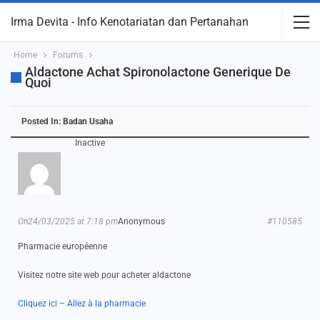
Irma Devita - Info Kenotariatan dan Pertanahan
Home
Forums
Aldactone Achat Spironolactone Generique De
Quoi
Posted In:
Badan Usaha
Inactive
On24/03/2025 at 7:18 pm
Anonymous
#110585
Pharmacie européenne
Visitez notre site web pour acheter aldactone
Cliquez ici – Allez à la pharmacie