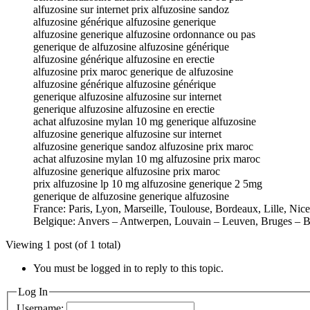
alfuzosine sur internet prix alfuzosine sandoz
alfuzosine générique alfuzosine generique
alfuzosine generique alfuzosine ordonnance ou pas
generique de alfuzosine alfuzosine générique
alfuzosine générique alfuzosine en erectie
alfuzosine prix maroc generique de alfuzosine
alfuzosine générique alfuzosine générique
generique alfuzosine alfuzosine sur internet
generique alfuzosine alfuzosine en erectie
achat alfuzosine mylan 10 mg generique alfuzosine
alfuzosine generique alfuzosine sur internet
alfuzosine generique sandoz alfuzosine prix maroc
achat alfuzosine mylan 10 mg alfuzosine prix maroc
alfuzosine generique alfuzosine prix maroc
prix alfuzosine lp 10 mg alfuzosine generique 2 5mg
generique de alfuzosine generique alfuzosine
France: Paris, Lyon, Marseille, Toulouse, Bordeaux, Lille, Nic
Belgique: Anvers – Antwerpen, Louvain – Leuven, Bruges – B
Viewing 1 post (of 1 total)
You must be logged in to reply to this topic.
Log In
Username: