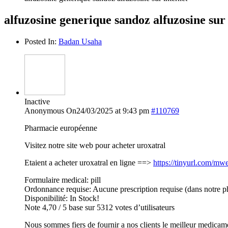
alfuzosine generique sandoz alfuzosine sur
Posted In:
Badan Usaha
Inactive
Anonymous
On24/03/2025 at 9:43 pm
#110769
Pharmacie européenne
Visitez notre site web pour acheter uroxatral
Etaient a acheter uroxatral en ligne ==>
https://tinyurl.com/mw
Formulaire medical: pill
Ordonnance requise: Aucune prescription requise (dans notre p
Disponibilité: In Stock!
Note 4,70 / 5 base sur 5312 votes d’utilisateurs
Nous sommes fiers de fournir a nos clients le meilleur medicam