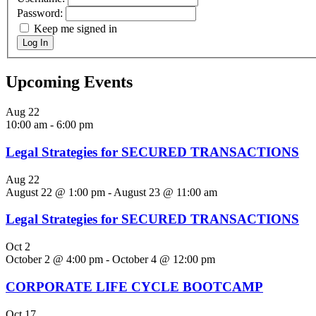
Password:
Keep me signed in
Log In
Upcoming Events
Aug
22
10:00 am
-
6:00 pm
Legal Strategies for SECURED TRANSACTIONS
Aug
22
August 22 @ 1:00 pm
-
August 23 @ 11:00 am
Legal Strategies for SECURED TRANSACTIONS
Oct
2
October 2 @ 4:00 pm
-
October 4 @ 12:00 pm
CORPORATE LIFE CYCLE BOOTCAMP
Oct
17