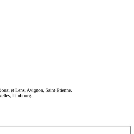
Douai et Lens, Avignon, Saint-Etienne.
elles, Limbourg.