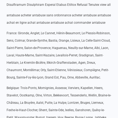
Disulfiramum Disulphiram Esperal Etabus Etiltox Refusal Tenutex view all
antabuse acheter antabuse sans ordonnance acheter antabuse antabuse
achat en ligne achat antabuse antabuse achat commander antabuse
France: Gironde, Anglet, Le Cannet, Hénin-Beaumont, Le Plessis-Robinson,
Sens, Colmar, Grande-Synthe, Bastia, Orange, Lisieux, La Celle-Saint-Cloud,
Saint-Pierre, Salon-de-Provence, Haguenau, Neuilly-sur-Marne, Albi, Laon,
Laval, Haute-Marne, Saint-Nazaire, Levallois-Perret, Gradignan, Saint-
Herblain, Le Kremlin-Bicêtre, Illkirch-Graffenstaden, Agen, Dreux,
Chaumont, Montélimar, Orly, Saint-Etienne, Vénissieux, Compiègne, Petit-
Bourg, Sainte-Foy-lès-Lyon, Grand Est, Pau, Orne, Abbeville, Aurillac.
Belgique: Trois-Ponts, Momignies, Assesse, Verviers, Kapellen, Heers,
Stavelot, Oostkamp, Olne, Virton, Bekkevoort, Tessenderlo, Wellin, Braine-le-
Château, La Bruyère, Aalst, Putte, La Hulpe, Lontzen, Bruges, Lierneux,
Fexhe-le-Haut-Clocher, Ghent, Sainte-Ode, Ixelles, Ganshoren, Quévy-le-
Petit, Waasmunster, Rumst, Izegem, Huy, Beerse, Basse Lasne, Jabbeke,