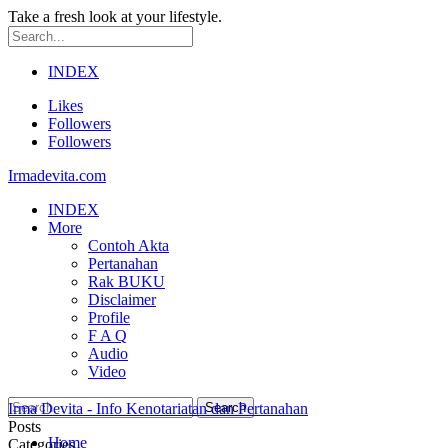
Take a fresh look at your lifestyle.
INDEX
Likes
Followers
Followers
Irmadevita.com
INDEX
More
Contoh Akta
Pertanahan
Rak BUKU
Disclaimer
Profile
F A Q
Audio
Video
Irma Devita - Info Kenotariatan dan Pertanahan
Posts
Home
Categories