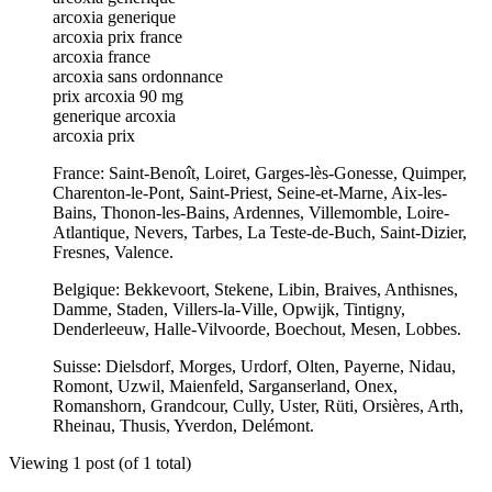
arcoxia generique
arcoxia prix france
arcoxia france
arcoxia sans ordonnance
prix arcoxia 90 mg
generique arcoxia
arcoxia prix
France: Saint-Benoît, Loiret, Garges-lès-Gonesse, Quimper,
Charenton-le-Pont, Saint-Priest, Seine-et-Marne, Aix-les-
Bains, Thonon-les-Bains, Ardennes, Villemomble, Loire-
Atlantique, Nevers, Tarbes, La Teste-de-Buch, Saint-Dizier,
Fresnes, Valence.
Belgique: Bekkevoort, Stekene, Libin, Braives, Anthisnes,
Damme, Staden, Villers-la-Ville, Opwijk, Tintigny,
Denderleeuw, Halle-Vilvoorde, Boechout, Mesen, Lobbes.
Suisse: Dielsdorf, Morges, Urdorf, Olten, Payerne, Nidau,
Romont, Uzwil, Maienfeld, Sarganserland, Onex,
Romanshorn, Grandcour, Cully, Uster, Rüti, Orsières, Arth,
Rheinau, Thusis, Yverdon, Delémont.
Viewing 1 post (of 1 total)