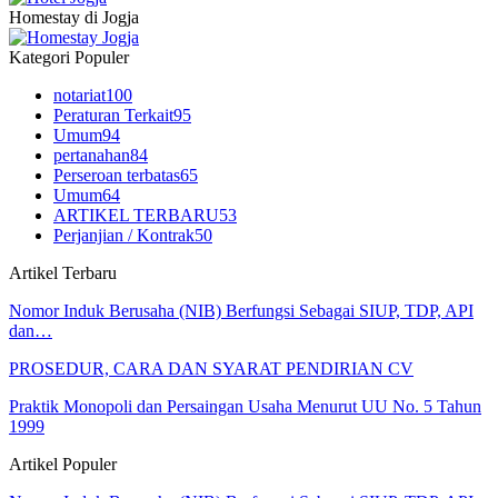
Homestay di Jogja
Kategori Populer
notariat
100
Peraturan Terkait
95
Umum
94
pertanahan
84
Perseroan terbatas
65
Umum
64
ARTIKEL TERBARU
53
Perjanjian / Kontrak
50
Artikel Terbaru
Nomor Induk Berusaha (NIB) Berfungsi Sebagai SIUP, TDP, API
dan…
PROSEDUR, CARA DAN SYARAT PENDIRIAN CV
Praktik Monopoli dan Persaingan Usaha Menurut UU No. 5 Tahun
1999
Artikel Populer