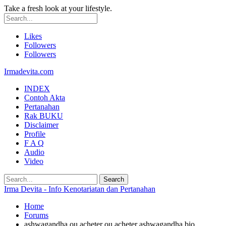
Take a fresh look at your lifestyle.
Likes
Followers
Followers
Irmadevita.com
INDEX
Contoh Akta
Pertanahan
Rak BUKU
Disclaimer
Profile
F A Q
Audio
Video
Irma Devita - Info Kenotariatan dan Pertanahan
Home
Forums
ashwagandha ou acheter ou acheter ashwagandha bio