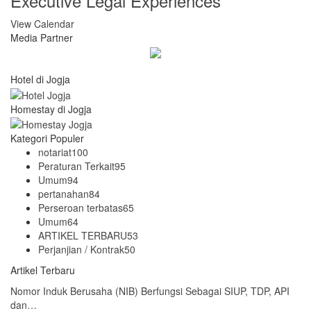
Executive Legal Experiences
View Calendar
Media Partner
Hotel di Jogja
Homestay di Jogja
Kategori Populer
notariat
100
Peraturan Terkait
95
Umum
94
pertanahan
84
Perseroan terbatas
65
Umum
64
ARTIKEL TERBARU
53
Perjanjian / Kontrak
50
Artikel Terbaru
Nomor Induk Berusaha (NIB) Berfungsi Sebagai SIUP, TDP, API
dan…