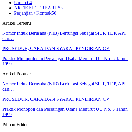
Umum
64
ARTIKEL TERBARU
53
Perjanjian / Kontrak
50
Artikel Terbaru
Nomor Induk Berusaha (NIB) Berfungsi Sebagai SIUP, TDP, API
dan…
PROSEDUR, CARA DAN SYARAT PENDIRIAN CV
Praktik Monopoli dan Persaingan Usaha Menurut UU No. 5 Tahun
1999
Artikel Populer
Nomor Induk Berusaha (NIB) Berfungsi Sebagai SIUP, TDP, API
dan…
PROSEDUR, CARA DAN SYARAT PENDIRIAN CV
Praktik Monopoli dan Persaingan Usaha Menurut UU No. 5 Tahun
1999
Pilihan Editor