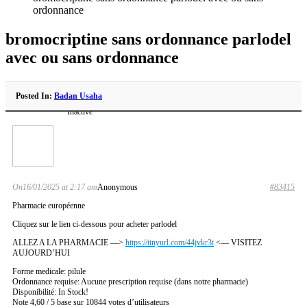
ordonnance
bromocriptine sans ordonnance parlodel
avec ou sans ordonnance
Posted In:
Badan Usaha
Inactive
On16/01/2025 at 2:17 am
Anonymous
#83415
Pharmacie européenne
Cliquez sur le lien ci-dessous pour acheter parlodel
ALLEZ A LA PHARMACIE —>
https://tinyurl.com/44jvkr3t
<— VISITEZ
AUJOURD’HUI
Forme medicale: pilule
Ordonnance requise: Aucune prescription requise (dans notre pharmacie)
Disponibilité: In Stock!
Note 4,60 / 5 base sur 10844 votes d’utilisateurs