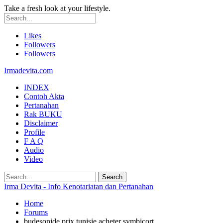
Take a fresh look at your lifestyle.
Likes
Followers
Followers
Irmadevita.com
INDEX
Contoh Akta
Pertanahan
Rak BUKU
Disclaimer
Profile
F A Q
Audio
Video
Irma Devita - Info Kenotariatan dan Pertanahan
Home
Forums
budesonide prix tunisie acheter symbicort