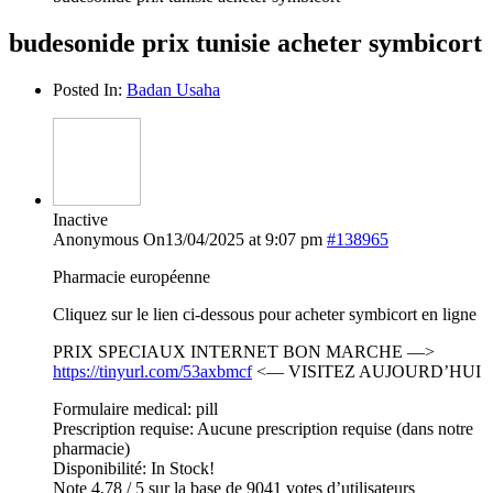
budesonide prix tunisie acheter symbicort
Posted In:
Badan Usaha
Inactive
Anonymous
On13/04/2025 at 9:07 pm
#138965
Pharmacie européenne
Cliquez sur le lien ci-dessous pour acheter symbicort en ligne
PRIX SPECIAUX INTERNET BON MARCHE —>
https://tinyurl.com/53axbmcf
<— VISITEZ AUJOURD’HUI
Formulaire medical: pill
Prescription requise: Aucune prescription requise (dans notre
pharmacie)
Disponibilité: In Stock!
Note 4,78 / 5 sur la base de 9041 votes d’utilisateurs