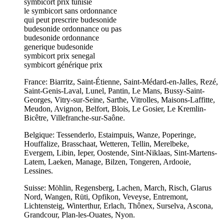
symbicort prix tunisie
le symbicort sans ordonnance
qui peut prescrire budesonide
budesonide ordonnance ou pas
budesonide ordonnance
generique budesonide
symbicort prix senegal
symbicort générique prix
France: Biarritz, Saint-Étienne, Saint-Médard-en-Jalles, Rezé,
Saint-Genis-Laval, Lunel, Pantin, Le Mans, Bussy-Saint-
Georges, Vitry-sur-Seine, Sarthe, Vitrolles, Maisons-Laffitte,
Meudon, Avignon, Belfort, Blois, Le Gosier, Le Kremlin-
Bicêtre, Villefranche-sur-Saône.
Belgique: Tessenderlo, Estaimpuis, Wanze, Poperinge,
Houffalize, Brasschaat, Wetteren, Tellin, Merelbeke,
Evergem, Libin, Ieper, Oostende, Sint-Niklaas, Sint-Martens-
Latem, Laeken, Manage, Bilzen, Tongeren, Ardooie,
Lessines.
Suisse: Möhlin, Regensberg, Lachen, March, Risch, Glarus
Nord, Wangen, Rüti, Opfikon, Veveyse, Entremont,
Lichtensteig, Winterthur, Erlach, Thônex, Surselva, Ascona,
Grandcour, Plan-les-Ouates, Nyon.