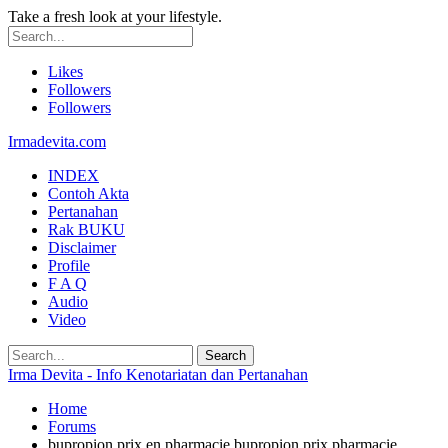
Take a fresh look at your lifestyle.
Likes
Followers
Followers
Irmadevita.com
INDEX
Contoh Akta
Pertanahan
Rak BUKU
Disclaimer
Profile
F A Q
Audio
Video
Irma Devita - Info Kenotariatan dan Pertanahan
Home
Forums
bupropion prix en pharmacie bupropion prix pharmacie