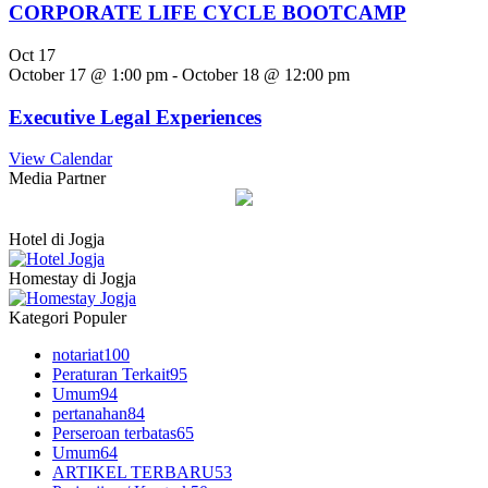
CORPORATE LIFE CYCLE BOOTCAMP
Oct
17
October 17 @ 1:00 pm
-
October 18 @ 12:00 pm
Executive Legal Experiences
View Calendar
Media Partner
Hotel di Jogja
Homestay di Jogja
Kategori Populer
notariat
100
Peraturan Terkait
95
Umum
94
pertanahan
84
Perseroan terbatas
65
Umum
64
ARTIKEL TERBARU
53