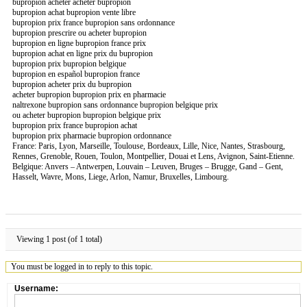
bupropion acheter acheter bupropion
bupropion achat bupropion vente libre
bupropion prix france bupropion sans ordonnance
bupropion prescrire ou acheter bupropion
bupropion en ligne bupropion france prix
bupropion achat en ligne prix du bupropion
bupropion prix bupropion belgique
bupropion en español bupropion france
bupropion acheter prix du bupropion
acheter bupropion bupropion prix en pharmacie
naltrexone bupropion sans ordonnance bupropion belgique prix
ou acheter bupropion bupropion belgique prix
bupropion prix france bupropion achat
bupropion prix pharmacie bupropion ordonnance
France: Paris, Lyon, Marseille, Toulouse, Bordeaux, Lille, Nice, Nantes, Strasbourg,
Rennes, Grenoble, Rouen, Toulon, Montpellier, Douai et Lens, Avignon, Saint-Etienne.
Belgique: Anvers – Antwerpen, Louvain – Leuven, Bruges – Brugge, Gand – Gent,
Hasselt, Wavre, Mons, Liege, Arlon, Namur, Bruxelles, Limbourg.
Viewing 1 post (of 1 total)
You must be logged in to reply to this topic.
Username: