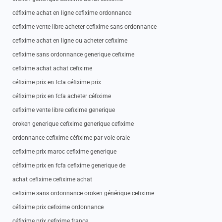
céfixime achat en ligne cefixime ordonnance
cefixime vente libre acheter cefixime sans ordonnance
cefixime achat en ligne ou acheter cefixime
cefixime sans ordonnance generique cefixime
cefixime achat achat cefixime
céfixime prix en fcfa céfixime prix
céfixime prix en fcfa acheter céfixime
cefixime vente libre cefixime generique
oroken generique cefixime generique cefixime
ordonnance cefixime céfixime par voie orale
cefixime prix maroc cefixime generique
céfixime prix en fcfa cefixime generique de
achat cefixime cefixime achat
cefixime sans ordonnance oroken générique cefixime
céfixime prix cefixime ordonnance
céfixime prix cefixime france