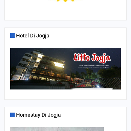
Hotel Di Jogja
Homestay Di Jogja