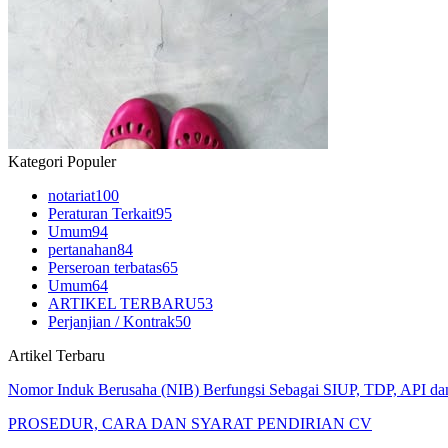
Kategori Populer
notariat
100
Peraturan Terkait
95
Umum
94
pertanahan
84
Perseroan terbatas
65
Umum
64
ARTIKEL TERBARU
53
Perjanjian / Kontrak
50
Artikel Terbaru
Nomor Induk Berusaha (NIB) Berfungsi Sebagai SIUP, TDP, API d
PROSEDUR, CARA DAN SYARAT PENDIRIAN CV