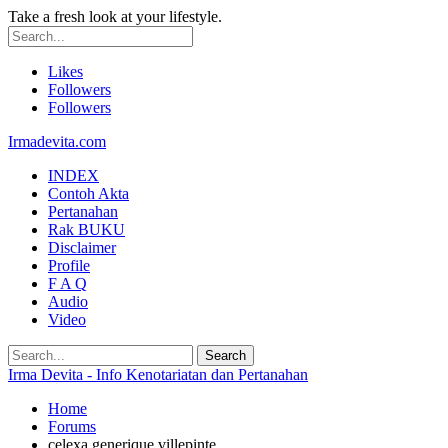
Take a fresh look at your lifestyle.
Likes
Followers
Followers
Irmadevita.com
INDEX
Contoh Akta
Pertanahan
Rak BUKU
Disclaimer
Profile
F A Q
Audio
Video
Irma Devita - Info Kenotariatan dan Pertanahan
Home
Forums
celexa generique villepinte