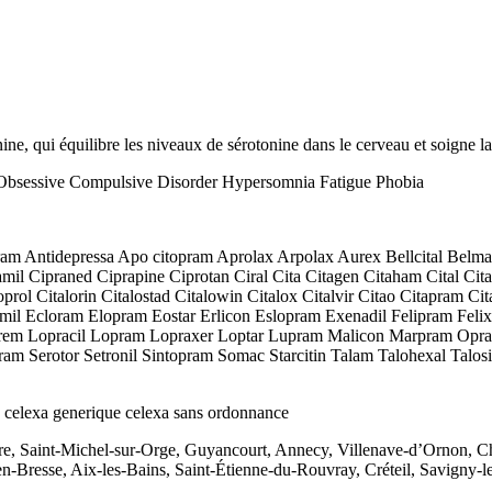
onine, qui équilibre les niveaux de sérotonine dans le cerveau et soigne
 Obsessive Compulsive Disorder Hypersomnia Fatigue Phobia
 Antidepressa Apo citopram Aprolax Arpolax Aurex Bellcital Belmazol
il Cipraned Ciprapine Ciprotan Ciral Cita Citagen Citaham Cital Citale
rol Citalorin Citalostad Citalowin Citalox Citalvir Citao Citapram Ci
ramil Ecloram Elopram Eostar Erlicon Eslopram Exenadil Felipram Fel
m Lopracil Lopram Lopraxer Loptar Lupram Malicon Marpram Opra Or
am Serotor Setronil Sintopram Somac Starcitin Talam Talohexal Talo
s celexa generique celexa sans ordonnance
re, Saint-Michel-sur-Orge, Guyancourt, Annecy, Villenave-d’Ornon, Cha
n-Bresse, Aix-les-Bains, Saint-Étienne-du-Rouvray, Créteil, Savigny-l