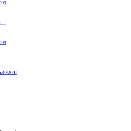
999
an…
999
.40/2007