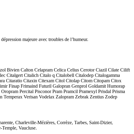
 la dépression majeure avec troubles de l’humeur.
 Bivien Calton Celapram Celica Celius Cerotor Ciazil Cilate Cilift
c Citalgert Citalich Citalo q Citalobell Citalodep Citalogamma
tara Citaratio Citaxin Citexam Citol Citolap Citom Citopam Citox
iximir Finap Frimaind Futuril Galopran Genprol Goldamit Humorap
opram Percital Pisconor Pram Pramcil Pramexyl Prisdal Prisma
sin Temperax Verisan Vodelax Zalopram Zebrak Zentius Zodep
rente, Charleville-Mézières, Corrèze, Tarbes, Saint-Dizier,
e-Temple, Vaucluse.