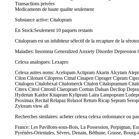
Transactions privées
Medicaments de haute qualite seulement
Substance active: Citalopram
En Stock:Seulement 10 paquets restants
Citalopram est un inhibiteur sélectif de la recapture de la sérot
Maladies: Insomnia Generalized Anxiety Disorder Depression
Celexa analogues: Lexapro
Celexa autres noms: Acelopam Actipram Akarin Alcytam Alepram
Cilon Cilonast Cilopress Cimal Cinapen Ciprager Cipram Cipram
Citalogen Citalohexal Citalomerck Citalon Citalopramum Citalop
Citrex Citrol Citronil Claropram Cortran Dalsan Decilop Dep
Hydertan Kaidor Kitapram Kylipram Laira Lampopram Lodepre
Proximax Recital Relapaz Relaxol Return Ricap Sepram Seropr
Zyloram view all
Recherches similaires: acheter celexa celexa ordonnance ou pa
France: Les Pavillons-sous-Bois, La Possession, Perpignan, Eu
Pyrénées-Orientales, Sèvres, Denain, Béthune, Grasse, Bourg-e