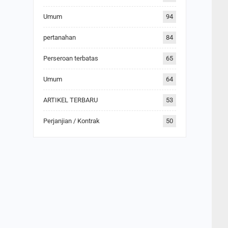
Umum
94
pertanahan
84
Perseroan terbatas
65
Umum
64
ARTIKEL TERBARU
53
Perjanjian / Kontrak
50