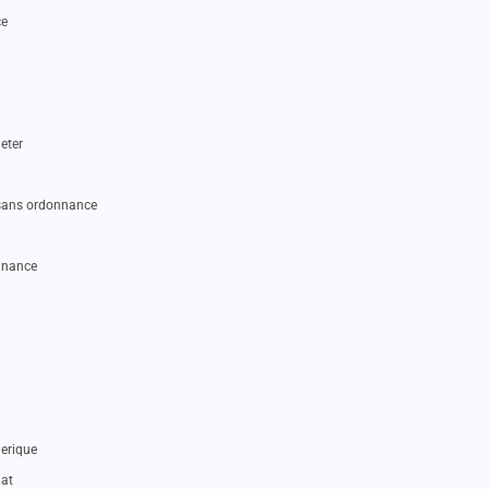
ce
eter
 sans ordonnance
nnance
erique
hat