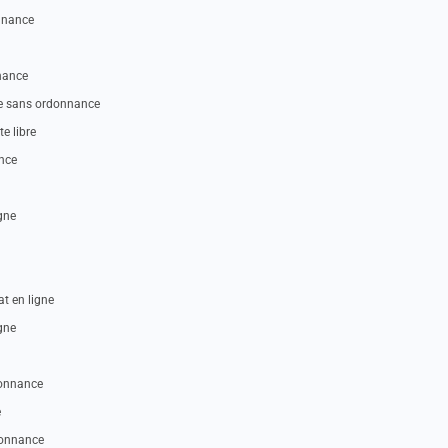
nnance
nance
ne sans ordonnance
e libre
nce
gne
t en ligne
gne
donnance
e
donnance