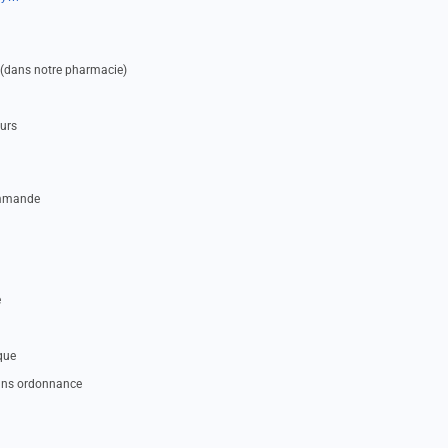
e (dans notre pharmacie)
eurs
ommande
e
que
sans ordonnance