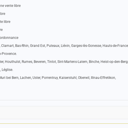
e vente libre
ibre
e libre
re
s ordonnance
 Clamart, Bas-Rhin, Grand Est, Puteaux, Liévin, Garges-lès-Gonesse, Hauts-de-France
n-Provence.
er, Houthulst, Rumes, Beveren, Tinlot, Sint-Martens-Latem, Binche, Heist-op-den-Berg
 Léglise.
ri bei Bern, Lachen, Uster, Porrentruy, Kaiserstuhl, Oberwil, Illnau-Effretikon,