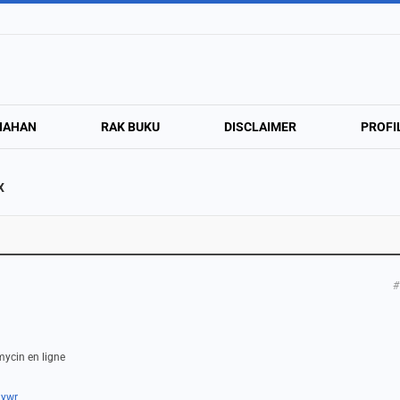
NAHAN
RAK BUKU
DISCLAIMER
PROFI
x
#
mycin en ligne
nywr