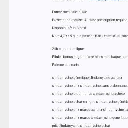
Forme medicale: pilule
Prescription requise: Aucune prescription requis
Disponibilité: In Stock!
Note 4,79 / 5 sur la base de 6381 votes d’utilisat
24h support en ligne
Pilules bonus et grandes remises sur chaque c
Paiement securise
clindamycine générique clindamycine acheter
clindamycine prix clindamycine sans ordonnanc
clindamycine ordonnance clindamycine acheter
clindamycine achat en ligne clindamycine généri
clindamycine prix maroc acheter clindamycine 
clindamycine prix maroc clindamycine generique
prix clindamycine clindamycine achat