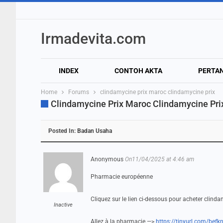
Irmadevita.com
INDEX
CONTOH AKTA
PERTA
Home
Forums
clindamycine prix maroc clindamycine prix
Clindamycine Prix Maroc Clindamycine Pri
Posted In:
Badan Usaha
Anonymous
On11/04/2025 at 4:46 am
Pharmacie européenne
Cliquez sur le lien ci-dessous pour acheter clinda
Inactive
Allez à la pharmacie —>
https://tinyurl.com/befk