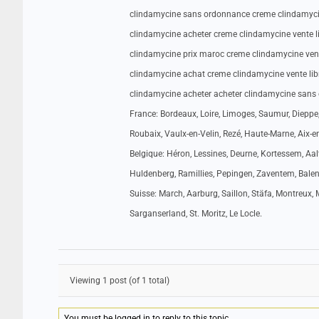
clindamycine sans ordonnance creme clindamycin
clindamycine acheter creme clindamycine vente l
clindamycine prix maroc creme clindamycine vent
clindamycine achat creme clindamycine vente lib
clindamycine acheter acheter clindamycine san
France: Bordeaux, Loire, Limoges, Saumur, Dieppe,
Roubaix, Vaulx-en-Velin, Rezé, Haute-Marne, Aix-e
Belgique: Héron, Lessines, Deurne, Kortessem, Aalt
Huldenberg, Ramillies, Pepingen, Zaventem, Balen,
Suisse: March, Aarburg, Saillon, Stäfa, Montreux, Mu
Sarganserland, St. Moritz, Le Locle.
Viewing 1 post (of 1 total)
You must be logged in to reply to this topic.