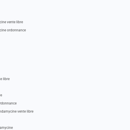
ne vente libre
ycine ordonnance
e libre
re
ordonnance
ndamycine vente libre
damycine