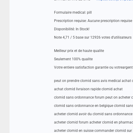
Formulaire medical: pill
Prescription requise: Aucune prescription requis
Disponibilité: In Stock!
Note 4,71 / 5 base sur 12926 votes d’utilisateurs
Meilleur prix et de haute qualite
Seulement 100% qualite
Votre entiere satisfaction garantie ou votrearge
peut on prendre clomid sans avis medical achat
achat clomid livraison rapide clomid achat
clomid sans ordonnance forum peut on acheter 
clomid sans ordonnance en belgique clomid san
acheter clomid avoir du clomid sans ordonnance
acheter clomid forum acheter clomid en pharmac
acheter clomid en suisse commander clomid sur 