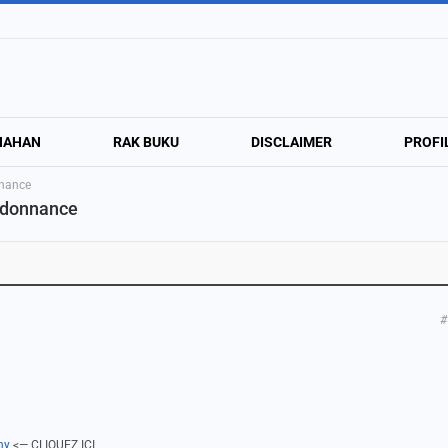
NAHAN
RAK BUKU
DISCLAIMER
PROFI
nnance
Ordonnance
#
hy
<— CLIQUEZ ICI