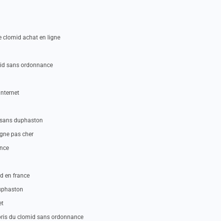
 clomid achat en ligne
omid sans ordonnance
internet
 sans duphaston
igne pas cher
ance
d en france
uphaston
et
pris du clomid sans ordonnance