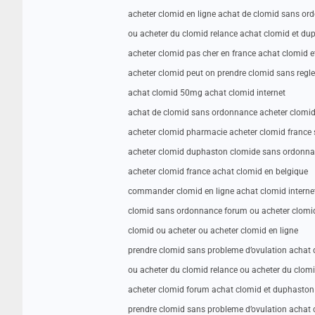
acheter clomid en ligne achat de clomid sans o
ou acheter du clomid relance achat clomid et du
acheter clomid pas cher en france achat clomid 
acheter clomid peut on prendre clomid sans regl
achat clomid 50mg achat clomid internet
achat de clomid sans ordonnance acheter clomid
acheter clomid pharmacie acheter clomid france
acheter clomid duphaston clomide sans ordonn
acheter clomid france achat clomid en belgique
commander clomid en ligne achat clomid interne
clomid sans ordonnance forum ou acheter clomid
clomid ou acheter ou acheter clomid en ligne
prendre clomid sans probleme d’ovulation achat
ou acheter du clomid relance ou acheter du clom
acheter clomid forum achat clomid et duphaston
prendre clomid sans probleme d’ovulation achat