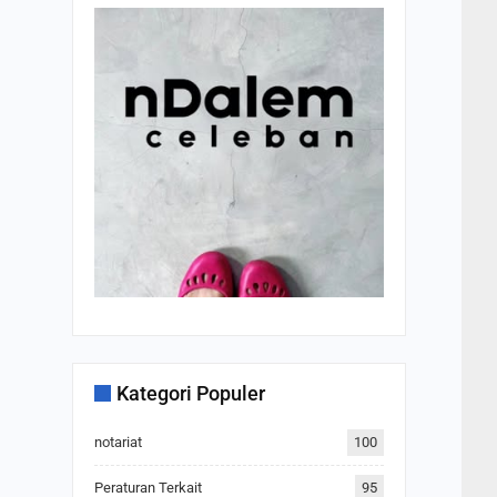
Kategori Populer
notariat
100
Peraturan Terkait
95