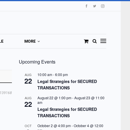
LE
MORE
Upcoming Events
10:00 am
-
6:00 pm
AUG
22
Legal Strategies for SECURED
TRANSACTIONS
139168
August 22 @ 1:00 pm
-
August 23 @ 11:00
AUG
22
am
Legal Strategies for SECURED
TRANSACTIONS
October 2 @ 4:00 pm
-
October 4 @ 12:00
OCT