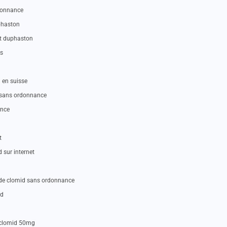
rdonnance
phaston
et duphaston
es
 en suisse
 sans ordonnance
ance
t
 sur internet
 de clomid sans ordonnance
id
 clomid 50mg