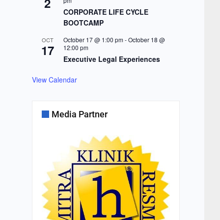
2
pm
CORPORATE LIFE CYCLE
BOOTCAMP
October 17 @ 1:00 pm
-
October 18 @
OCT
17
12:00 pm
Executive Legal Experiences
View Calendar
Media Partner