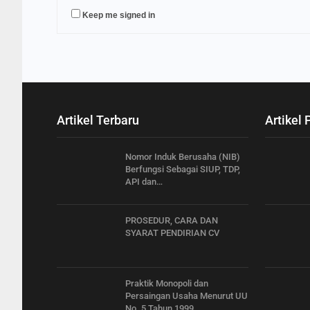
Keep me signed in
Artikel Terbaru
Artikel 
Nomor Induk Berusaha (NIB)
Berfungsi Sebagai SIUP, TDP,
API dan…
PROSEDUR, CARA DAN
SYARAT PENDIRIAN CV
Praktik Monopoli dan
Persaingan Usaha Menurut UU
No. 5 Tahun 1999