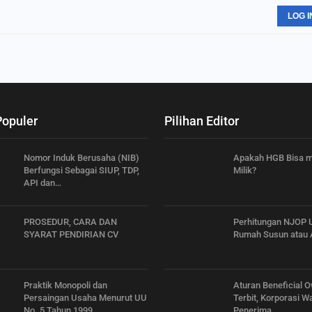
LOG I
Populer
Pilihan Editor
Nomor Induk Berusaha (NIB)
Apakah HGB Bisa m
Berfungsi Sebagai SIUP, TDP,
Milik?
API dan…
PROSEDUR, CARA DAN
Perhitungan NJOP 
SYARAT PENDIRIAN CV
Rumah Susun atau
Praktik Monopoli dan
Aturan Beneficial 
Persaingan Usaha Menurut UU
Terbit, Korporasi W
No. 5 Tahun 1999
Penerima…