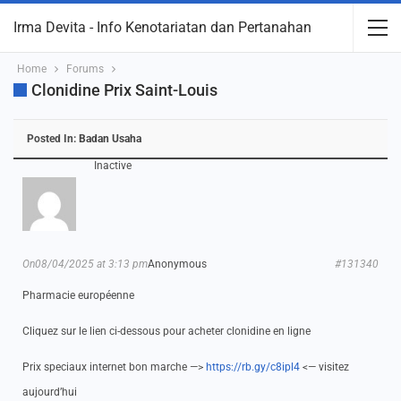
Irma Devita - Info Kenotariatan dan Pertanahan
Home
Forums
Clonidine Prix Saint-Louis
Posted In:
Badan Usaha
Inactive
On08/04/2025 at 3:13 pm
Anonymous
#131340
Pharmacie européenne
Cliquez sur le lien ci-dessous pour acheter clonidine en ligne
Prix speciaux internet bon marche —>
https://rb.gy/c8ipl4
<— visitez
aujourd’hui