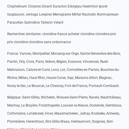
Clophelinum Clorpres Dixarit Duraclon Edolglau Haemiton Iporel
Isoglaucon Jenloga Lowpres Menograine Mirfat Naclodin Normopresan
Paracefan Sulmidine Taitecin Velaril
Recherches similaires: clonidine france acheter clonidine clonidine prix
prix clonidine clonidine sans ordonnance
France: Vanves, Montpellier, Morsang-sur-Orge, Sainte-Geneviève-des-Bois,
Pantin, Orly, Croix, Paris, Nièvre, Bègles, Essonne, Vincennes, Rueil-
Malmaison, Caluire-et-Cuire, Loos, Lot, Cormeilles-en-Parisis, Bouches-du-
Rhône, Millau, Haut-Rhin, Haute-Corse, Gap, Maisons-Alfort, Blagnac,
Noisy-le-Sec, Le Bouscat, Le Chesnay, Fort-de-France, Pontault-Combault.
Belgique: Saint-Gilles, Wichelen, Woluwe-Saint-Pierre, Ravels, Neufchâteau,
Manhay, La Bruyère, Froidchapelle, Louvain-la-Neuve, Oostende, Gembloux,
Colfontaine, Londerzeel, Hove, Maasmechelen, Jalhay, Kruibeke, Antwerp,
Plombières, Herenthout, Sint-Gillis-Waas, Herbeumont, Soignies, Sint-