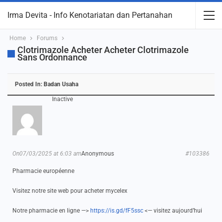
Irma Devita - Info Kenotariatan dan Pertanahan
Home
Forums
Clotrimazole Acheter Acheter Clotrimazole
Sans Ordonnance
Posted In:
Badan Usaha
Inactive
On07/03/2025 at 6:03 am
Anonymous
#103386
Pharmacie européenne
Visitez notre site web pour acheter mycelex
Notre pharmacie en ligne —>
https://is.gd/fF5ssc
<— visitez aujourd’hui