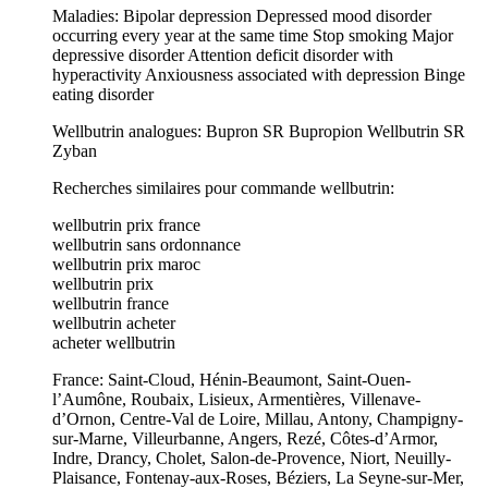
Maladies: Bipolar depression Depressed mood disorder
occurring every year at the same time Stop smoking Major
depressive disorder Attention deficit disorder with
hyperactivity Anxiousness associated with depression Binge
eating disorder
Wellbutrin analogues: Bupron SR Bupropion Wellbutrin SR
Zyban
Recherches similaires pour commande wellbutrin:
wellbutrin prix france
wellbutrin sans ordonnance
wellbutrin prix maroc
wellbutrin prix
wellbutrin france
wellbutrin acheter
acheter wellbutrin
France: Saint-Cloud, Hénin-Beaumont, Saint-Ouen-
l’Aumône, Roubaix, Lisieux, Armentières, Villenave-
d’Ornon, Centre-Val de Loire, Millau, Antony, Champigny-
sur-Marne, Villeurbanne, Angers, Rezé, Côtes-d’Armor,
Indre, Drancy, Cholet, Salon-de-Provence, Niort, Neuilly-
Plaisance, Fontenay-aux-Roses, Béziers, La Seyne-sur-Mer,