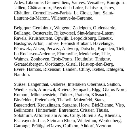
Arles, Libourne, Gennevilliers, Vanves, Versailles, Bourgoin-
Jallieu, Châteauroux, Pays de la Loire, Palaiseau, Istres,
Châtillon, Cormeilles-en-Parisis, La Ciotat, Jura, Saint-
Laurent-du-Maroni, Villeneuve-la-Garenne.
Belgique: Gembloux, Wingene, Zedelgem, Oudenaarde,
Bullange, Oosterzele, Rijkevorsel, Sint-Martens-Latem,
Ravels, Kruishoutem, Opwijk, Leopoldsburg, Esneux,
Bastogne, Arlon, Jurbise, Flemish Brabant, Havelange,
Péruwelz, Alken, Perwez, Antwerp, Doische, Kapellen, Tielt,
La Roche-en-Ardenne, Florenville, Meulebeke, Lille,
Waimes, Zonhoven, Trois-Ponts, Houthulst, Tintigny,
Geraardsbergen, Oostkamp, Gistel, Heist-op-den-Berg,
Evere, Hamois, Rixensart, Landen, Chiny, Ixelles, Ichtegem,
Nandrin.
Suisse: Langenthal, Orsières, Interlaken-Oberhasli, Saillon,
Wiedlisbach, Amriswil, Riviera, Sempach, Elgg, Glarus Nord,
Romont, Münchenstein, Thônex, Pratteln, Küsnacht,
Birsfelden, Freienbach, Thalwil, Maienfeld, Stans,
Bassersdorf, Kreuzlingen, Sargans, Horw, Biel/Bienne, Visp,
Bellinzona, Hinterrhein, Entremont, Crissier, Thusis,
Solothurn, Affoltern am Albis, Cully, Büren a.A., Rheinau,
Estavayer-le-Lac, Stein am Rhein, Winterthur, Werdenberg,
Carouge, Prättigau/Davos, Opfikon, Altdorf, Yverdon.