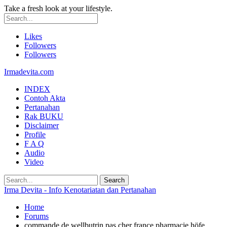
Take a fresh look at your lifestyle.
Likes
Followers
Followers
Irmadevita.com
INDEX
Contoh Akta
Pertanahan
Rak BUKU
Disclaimer
Profile
F A Q
Audio
Video
Irma Devita - Info Kenotariatan dan Pertanahan
Home
Forums
commande de wellbutrin pas cher france pharmacie höfe