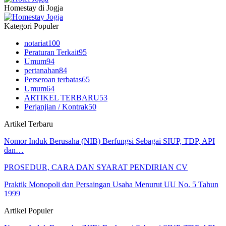
Homestay di Jogja
Kategori Populer
notariat
100
Peraturan Terkait
95
Umum
94
pertanahan
84
Perseroan terbatas
65
Umum
64
ARTIKEL TERBARU
53
Perjanjian / Kontrak
50
Artikel Terbaru
Nomor Induk Berusaha (NIB) Berfungsi Sebagai SIUP, TDP, API
dan…
PROSEDUR, CARA DAN SYARAT PENDIRIAN CV
Praktik Monopoli dan Persaingan Usaha Menurut UU No. 5 Tahun
1999
Artikel Populer