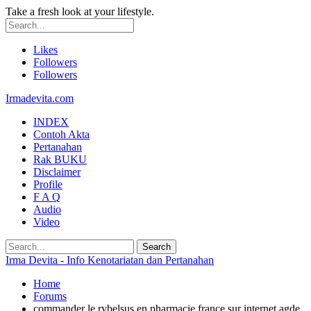
Take a fresh look at your lifestyle.
Likes
Followers
Followers
Irmadevita.com
INDEX
Contoh Akta
Pertanahan
Rak BUKU
Disclaimer
Profile
F A Q
Audio
Video
Irma Devita - Info Kenotariatan dan Pertanahan
Home
Forums
commander le rybelsus en pharmacie france sur internet agde