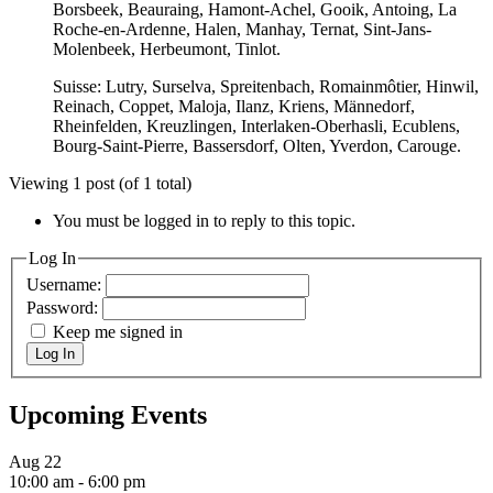
Borsbeek, Beauraing, Hamont-Achel, Gooik, Antoing, La
Roche-en-Ardenne, Halen, Manhay, Ternat, Sint-Jans-
Molenbeek, Herbeumont, Tinlot.
Suisse: Lutry, Surselva, Spreitenbach, Romainmôtier, Hinwil,
Reinach, Coppet, Maloja, Ilanz, Kriens, Männedorf,
Rheinfelden, Kreuzlingen, Interlaken-Oberhasli, Ecublens,
Bourg-Saint-Pierre, Bassersdorf, Olten, Yverdon, Carouge.
Viewing 1 post (of 1 total)
You must be logged in to reply to this topic.
Log In
Username:
Password:
Keep me signed in
Log In
Upcoming Events
Aug
22
10:00 am
-
6:00 pm