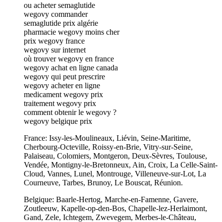
ou acheter semaglutide
wegovy commander
semaglutide prix algérie
pharmacie wegovy moins cher
prix wegovy france
wegovy sur internet
où trouver wegovy en france
wegovy achat en ligne canada
wegovy qui peut prescrire
wegovy acheter en ligne
medicament wegovy prix
traitement wegovy prix
comment obtenir le wegovy ?
wegovy belgique prix
France: Issy-les-Moulineaux, Liévin, Seine-Maritime,
Cherbourg-Octeville, Roissy-en-Brie, Vitry-sur-Seine,
Palaiseau, Colomiers, Montgeron, Deux-Sèvres, Toulouse,
Vendée, Montigny-le-Bretonneux, Ain, Croix, La Celle-Saint-
Cloud, Vannes, Lunel, Montrouge, Villeneuve-sur-Lot, La
Courneuve, Tarbes, Brunoy, Le Bouscat, Réunion.
Belgique: Baarle-Hertog, Marche-en-Famenne, Gavere,
Zoutleeuw, Kapelle-op-den-Bos, Chapelle-lez-Herlaimont,
Gand, Zele, Ichtegem, Zwevegem, Merbes-le-Château,