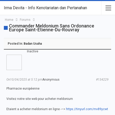
Irma Devita - Info Kenotariatan dan Pertanahan
Home
Forums
Commander Meldonium Sans Ordonance
Europe Saint-Étienne-Du-Rouvray
Posted In:
Badan Usaha
Inactive
On10/04/2025 at 5:12 pm
Anonymous
#134229
Pharmacie européenne
Visitez notre site web pour acheter meldonium
Etaient a acheter meldonium en ligne -–>
https://tinyurl.com/mv89ycwt