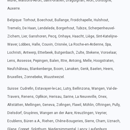
Muret, Maisons-Alfort, Saint-Gratien, Draguignan, Niort, Dordogne,
Auxerre.
Belgique: Torhout, Boechout, Bullange, Froidchapelle, Hulshout,
Tremelo, De Haan, Lendelede, Borgerhout, Tubize, Scherpenheuvel-
Zichem, Lier, Ganshoren, Pecq, Onhaye, Haacht, Liège, Sint-Katelijne-
Waver, Lobbes, Halle, Couvin, Crisnée, La Roche-en-Ardenne, Spa,
Lochristi, Antwerp, Etterbeek, Butgenbach, Zulte, Stekene, Vorselaar,
Lens, Assesse, Pepingen, Balen, Ittre, Antoing, Melle, Hoogstraten,
Neufchâteau, Blankenberge, Boom, Lanaken, Genk, Baelen, Heers,
Bruxelles, Zonnebeke, Wuustwezel.
Suisse: Cudrefin, Estavayer-le-Lac, Lutry, Bellinzona, Wangen, Val-de-
Travers, Renens, Opfikon, Herisau, Sarine, La Neuveville, Onex,
Altstätten, Mellingen, Geneva, Zofingen, Flawil, Möhlin, Oftringen, Pully,
Dielsdorf, Gruyères, Wangen an der Aare, Kreuzlingen, Veyrier,
Ecublens, Büren a.A., Riehen, Chêne-Bougeries, Sierre, Cham, Uznach,
Glane, Coppet, Solothurn, Niedersimmental, Lancy, Laufenburg.