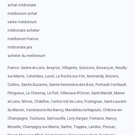
achat mildronate
meldonium achat
vente meldonium
mildronate acheter
meldonium france
mildronate prix
acheter du meldonium
France: Saône-et-Loire, Aveyron, Villepinte, Soissons, Besançon, Neuilly-
sur-Marne, Colombes, Lunel, La Roche-sur-Yon, Normandy, Béziers,
Oullins, Sainte-Suzanne, Sainte-Geneviève-des-Bois, Pontault-Combault,
Périgueux, Le Chesnay, Le Port, Villenave-d’Ornon, Saint-Mandé, Maine-
et-Loire, Nîmes, Châtillon, Centre-Val de Loire, Frontignan, Saint-Laurent-
du-Maroni, Vandoeuvre-lès-Nancy, Mandelieu-la-Napoule, Châlons-en-
Champagne, Toulouse, Sartrouville, Livry-Gargan, Fontaine, Nancy,
Moselle, Champigny-sur-Marne, Sarthe, Trappes, Landes, Pessac,