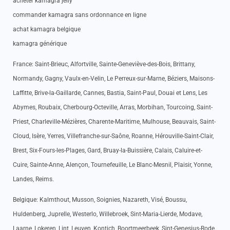
acheter kamagra jelly
commander kamagra sans ordonnance en ligne
achat kamagra belgique
kamagra générique
France: Saint-Brieuc, Alfortville, Sainte-Geneviève-des-Bois, Brittany,
Normandy, Gagny, Vaulx-en-Velin, Le Perreux-sur-Marne, Béziers, Maisons-
Laffitte, Brive-la-Gaillarde, Cannes, Bastia, Saint-Paul, Douai et Lens, Les
Abymes, Roubaix, Cherbourg-Octeville, Arras, Morbihan, Tourcoing, Saint-
Priest, Charleville-Mézières, Charente-Maritime, Mulhouse, Beauvais, Saint-
Cloud, Isère, Yerres, Villefranche-sur-Saône, Roanne, Hérouville-Saint-Clair,
Brest, Six-Fours-les-Plages, Gard, Bruay-la-Buissière, Calais, Caluire-et-
Cuire, Sainte-Anne, Alençon, Tournefeuille, Le Blanc-Mesnil, Plaisir, Yonne,
Landes, Reims.
Belgique: Kalmthout, Musson, Soignies, Nazareth, Visé, Boussu,
Huldenberg, Juprelle, Westerlo, Willebroek, Sint-Maria-Lierde, Modave,
Laarne, Lokeren, Lint, Leuven, Kontich, Boortmeerbeek, Sint-Genesius-Rode,