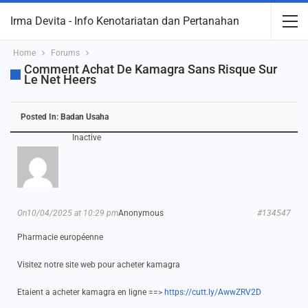
Irma Devita - Info Kenotariatan dan Pertanahan
Home
Forums
Comment Achat De Kamagra Sans Risque Sur
Le Net Heers
Posted In:
Badan Usaha
Inactive
On10/04/2025 at 10:29 pm
Anonymous
#134547
Pharmacie européenne
Visitez notre site web pour acheter kamagra
Etaient a acheter kamagra en ligne ==>
https://cutt.ly/AwwZRV2D