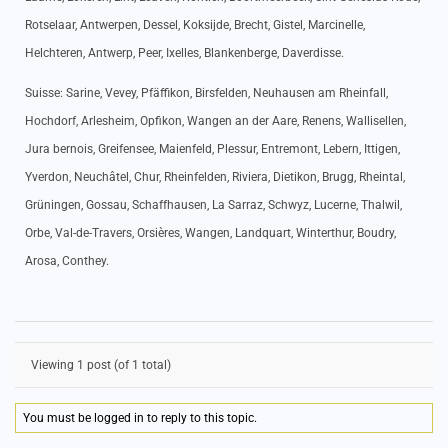
Rotselaar, Antwerpen, Dessel, Koksijde, Brecht, Gistel, Marcinelle,
Helchteren, Antwerp, Peer, Ixelles, Blankenberge, Daverdisse.
Suisse: Sarine, Vevey, Pfäffikon, Birsfelden, Neuhausen am Rheinfall,
Hochdorf, Arlesheim, Opfikon, Wangen an der Aare, Renens, Wallisellen,
Jura bernois, Greifensee, Maienfeld, Plessur, Entremont, Lebern, Ittigen,
Yverdon, Neuchâtel, Chur, Rheinfelden, Riviera, Dietikon, Brugg, Rheintal,
Grüningen, Gossau, Schaffhausen, La Sarraz, Schwyz, Lucerne, Thalwil,
Orbe, Val-de-Travers, Orsières, Wangen, Landquart, Winterthur, Boudry,
Arosa, Conthey.
Viewing 1 post (of 1 total)
You must be logged in to reply to this topic.