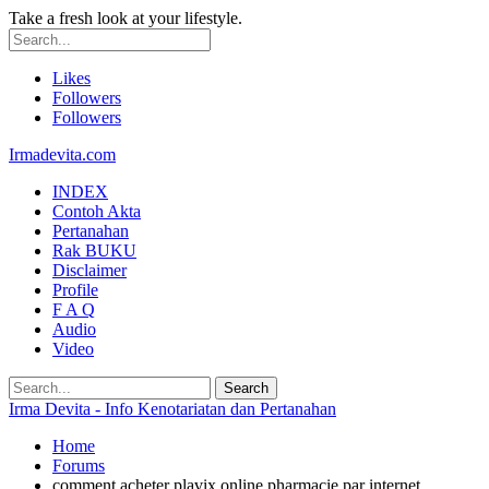
Take a fresh look at your lifestyle.
Likes
Followers
Followers
Irmadevita.com
INDEX
Contoh Akta
Pertanahan
Rak BUKU
Disclaimer
Profile
F A Q
Audio
Video
Irma Devita - Info Kenotariatan dan Pertanahan
Home
Forums
comment acheter plavix online pharmacie par internet