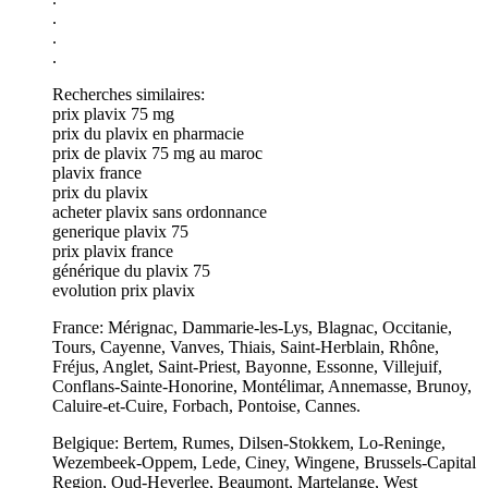
.
.
.
Recherches similaires:
prix plavix 75 mg
prix du plavix en pharmacie
prix de plavix 75 mg au maroc
plavix france
prix du plavix
acheter plavix sans ordonnance
generique plavix 75
prix plavix france
générique du plavix 75
evolution prix plavix
France: Mérignac, Dammarie-les-Lys, Blagnac, Occitanie,
Tours, Cayenne, Vanves, Thiais, Saint-Herblain, Rhône,
Fréjus, Anglet, Saint-Priest, Bayonne, Essonne, Villejuif,
Conflans-Sainte-Honorine, Montélimar, Annemasse, Brunoy,
Caluire-et-Cuire, Forbach, Pontoise, Cannes.
Belgique: Bertem, Rumes, Dilsen-Stokkem, Lo-Reninge,
Wezembeek-Oppem, Lede, Ciney, Wingene, Brussels-Capital
Region, Oud-Heverlee, Beaumont, Martelange, West