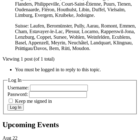
Flanders, Philippeville, Court-Saint-Étienne, Puurs, Tienen,
Oudenaarde, Fléron, Houthulst, Libin, Duffel, Vielsalm,
Limburg, Evergem, Kruibeke, Jodoigne.
Suisse: Laufen, Beromünster, Pully, Aarau, Romont, Emmen,
Cham, Estavayer-le-Lac, Plessur, Locarno, Rapperswil-Jona,
Lenzburg, Coppet, Sursee, Wohlen, Weinfelden, Ecublens,
Basel, Appenzell, Meyrin, Neuchâtel, Landquart, Klingnau,
Prättigau/Davos, Bern, Rüti, Moudon.
Viewing 1 post (of 1 total)
You must be logged in to reply to this topic.
Log In
Username:
Password:
Keep me signed in
Log In
Upcoming Events
Aug
22