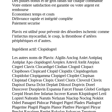
Des pilules bonus et de gros rabais sur chaque commande
Votre entiere satisfaction est garantie ou votre argent est
rembourse
Economisez temps et couts
Délivrance rapide et intégrité complète
Paiement securise
Plavix est utilisé pour prévenir des désordres ischemic comme
l’infarctus myocardial, le coup, la thrombose d’artères
périphériques et d’autres.
Ingrédient actif: Clopidogrel
Les autres noms de Plavix: Algilis Anclog Anlet Antiplaq
Antiplar Apo clopidogrel Areplex Artevil Atelit Ateplax
Cirgrel Clavix Clocardigel Clodian Clognil Clopact
Clopiboses Clopicard Clopid Clopidix Clopidogrelum
Clopidolut Clopigamma Clopigrel Clopilet Clopisan
Clopistad Clopivas Clopix Clorel Clorix Clovexil Clovix
Dapixol Darxa Dclot Deplatt Diloxol Dopivix Dorel
Duocover Duoplavin Expansia Farcet Flusan Globel Greligen
Grepid Heart-free Infartan Iscover Karum Klopidogrel Leril
Lopirel Nabratin Narutis Nefazan Niaclop Noclog Noklot
Odrel Panagrel Pidocar Pidogrel Pigrel Pladex Pladogrel
Plagerine Plagril Plagrin Planor Platfree Plavigrel Pleyar
Preclot Ravalgen Replet Rokulan Subarcan Terotrom