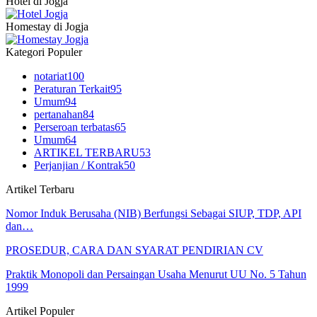
Hotel di Jogja
Homestay di Jogja
Kategori Populer
notariat
100
Peraturan Terkait
95
Umum
94
pertanahan
84
Perseroan terbatas
65
Umum
64
ARTIKEL TERBARU
53
Perjanjian / Kontrak
50
Artikel Terbaru
Nomor Induk Berusaha (NIB) Berfungsi Sebagai SIUP, TDP, API
dan…
PROSEDUR, CARA DAN SYARAT PENDIRIAN CV
Praktik Monopoli dan Persaingan Usaha Menurut UU No. 5 Tahun
1999
Artikel Populer