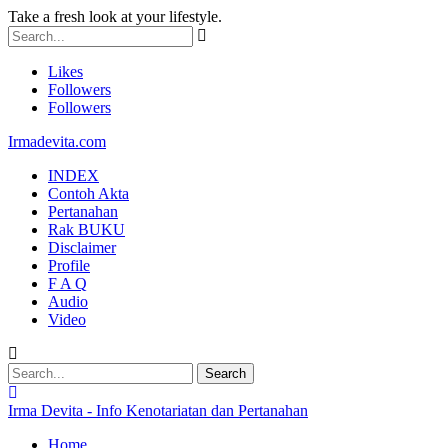
Take a fresh look at your lifestyle.
Likes
Followers
Followers
Irmadevita.com
INDEX
Contoh Akta
Pertanahan
Rak BUKU
Disclaimer
Profile
F A Q
Audio
Video
Irma Devita - Info Kenotariatan dan Pertanahan
Home