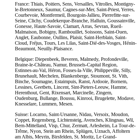
France: Thiais, Poitiers, Sens, Versailles, Vitrolles, Montigny-
le-Bretonneux, Saumur, Cagnes-sur-Mer, Saint-Priest, Yerres,
Courbevoie, Montfermeil, Bourgoin-Jallieu, Pierrefitte-sur-
Seine, Clichy, Coudekerque-Branche, Halluin, Goussainville,
Gonesse, Haute-Savoie, Clamart, Arras, Sevran, Rueil-
Malmaison, Bobigny, Rambouillet, Soissons, Saint-Ouen,
Anglet, Eaubonne, Oullins, Plaisir, Saint-Herblain, Saint-
Cloud, Fréjus, Tours, Les Lilas, Saint-Dié-des-Vosges, Hénin-
Beaumont, Neuilly-Plaisance.
Belgique: Diepenbeek, Beveren, Malmedy, Profondeville,
Braine-le-Château, Namur, Brussels-Capital Region,
Estinnes-au-Val, Héron, Fosses-la-Ville, Philippeville, Silly,
Brunehault, Mechelen, Blankenberge, Stoumont, St. Vith,
Binche, Soumagne, Estaimpuis, Ranst, Ardooie, Bornem,
Lessines, Geetbets, Lincent, Sint-Pieters-Leeuw, Hamme,
Herenthout, Gent, Rixensart, Marcinelle, Zingem,
Oudenburg, Bullange, Boussu, Kinrooi, Brugelette, Modave,
Knesselare, Lummen, Mesen.
Suisse: Locarno, Saint-Ursanne, Nidau, Versoix, Moudon,
Coppet, Regensberg, Lichtensteig, Avenches, Klingnau, Wil,
Bern-Mittelland, Visp, Chur, Zermatt, Arlesheim, La Tour-de-
Trême, Nyon, Stein am Rhein, Splügen, Uznach, Affoltern
am Albis, Meyrin, Birsfelden, St. Moritz, Le Grand-