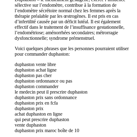
sélective sur l’endomètre, contribue à la formation de
l’endomètre sécrétoire normal chez les femmes après la
thérapie préalable par les œstrogènes. Il est pris en cas
d’infertilité causée par un déficit lutéal. Il est également
effectif dans le traitement de l’insuffisance gestationnelle,
l’endométriose; aménorrhées secondaires; métrorragie
dysfonctionnelle; syndrome prémenstruel.
Voici quelques phrases que les personnes pourraient utiliser
pour commander duphaston:
duphaston vente libre
duphaston achat ligne
duphaston pas cher
duphaston ordonnance ou pas
duphaston commander
le medecin peut il prescrire duphaston
duphaston prix sans ordonnance
duphaston prix en fcfa
duphaston prix
achat duphaston en ligne
qui peut prescrire duphaston
vente duphaston
duphaston prix maroc boîte de 10