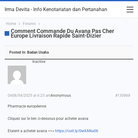
Irma Devita - Info Kenotariatan dan Pertanahan
Home
Forums
Comment Commande Du Avana Pas Cher
Europe Livraison Rapide Saint-Dizier
Posted In:
Badan Usaha
Inactive
On08/04/2025 at 6:23 am
Anonymous
#130868
Pharmacie européenne
Cliquez sur le lien ci-dessous pour acheter avana
Etaient a acheter avana ==>
https://cutt.ly/0wXANu06