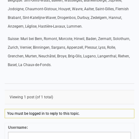
Belgique: Sint-Gillis-Waas, Baelen, Wasseiges, Blankenberge, Juprelle,
Jodoigne, Chaumont-Gistoux, Houyet, Wavre, Aalter, Saint-Gilles, Flemish
Brabant, Sint-Katelijne-Waver, Drogenbos, Durbuy, Zedelgem, Hannut,
Anzegem, Léglise, Hastière-Lavaux, Lummen.
Suisse: Muri bei Bern, Romont, Morcote, Hinwil, Baden, Zermatt, Solothurn,
Zurich, Vernier, Binningen, Sargans, Appenzell, Plessur, Lyss, Rolle,
Grenchen, Murten, Neuchâtel, Broye, Brig-Glis, Lugano, Langenthal, Riehen,
Basel, La Chaux-de-Fonds.
Viewing 1 post (of 1 total)
You must be logged in to reply to this topic.
Username: